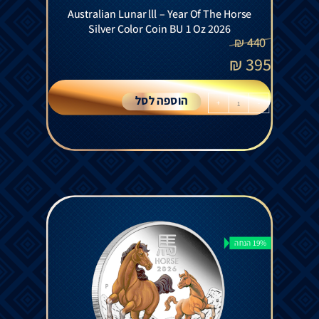
Australian Lunar lll – Year Of The Horse
Silver Color Coin BU 1 Oz 2026
₪
440
₪
395
הוספה לסל
+
-
19% הנחה