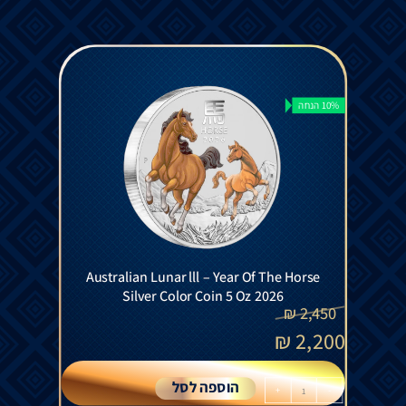
10% הנחה
Australian Lunar lll – Year Of The Horse
Silver Color Coin 5 Oz 2026
₪
2,450
₪
2,200
הוספה לסל
+
-