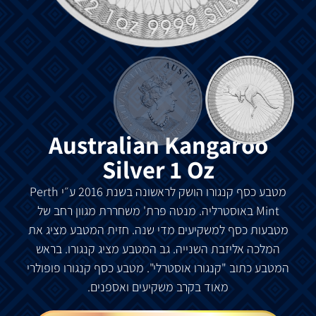
Australian Kangaroo
Silver 1 Oz
מטבע
כסף
קנגורו
הושק
לראשונה
בשנת
2016
ע״י
Perth
Mint
באוסטרליה
.
מנטה
פרת
'
משחררת
מגוון
רחב
של
מטבעות
כסף
למשקיעים
מדי
שנה
.
חזית
המטבע
מציג
את
המלכה
אליזבת
השנייה
.
גב
המטבע
מציג
קנגורו
.
בראש
המטבע
כתוב
"
קנגורו
אוסטרלי
".
מטבע
כסף
קנגורו
פופולרי
מאוד
בקרב
משקיעים
ואספנים
.