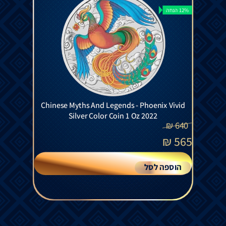
12% הנחה
Chinese Myths And Legends - Phoenix Vivid
Silver Color Coin 1 Oz 2022
₪
640
₪
565
הוספה לסל