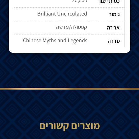
20,000
כמות ייצור
Brilliant Uncirculated
גימור
קפסולה/עדשה
אריזה
Chinese Myths and Legends
סדרה
מוצרים קשורים