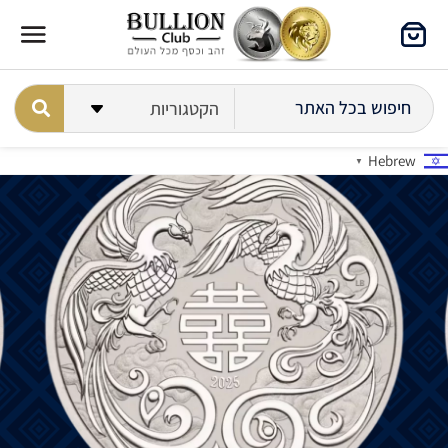
Hebrew
▼