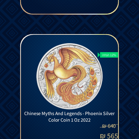
12% הנחה
Chinese Myths And Legends - Phoenix Silver
Color Coin 1 Oz 2022
₪
640
₪
565