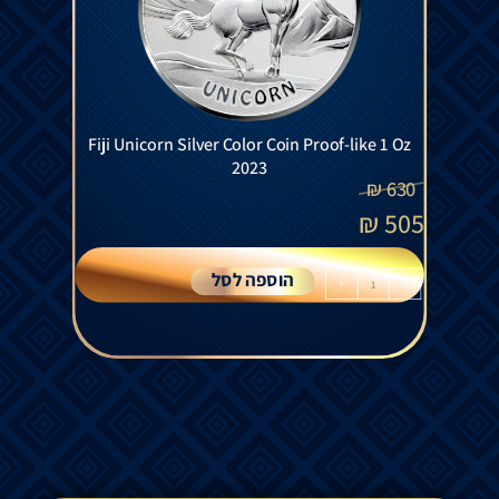
Fiji Unicorn Silver Color Coin Proof-like 1 Oz
2023
₪
630
₪
505
הוספה לסל
+
-