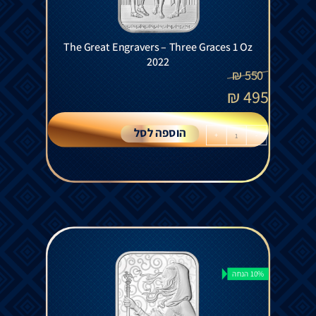
The Great Engravers – Three Graces 1 Oz
2022
₪
550
₪
495
הוספה לסל
+
-
10% הנחה