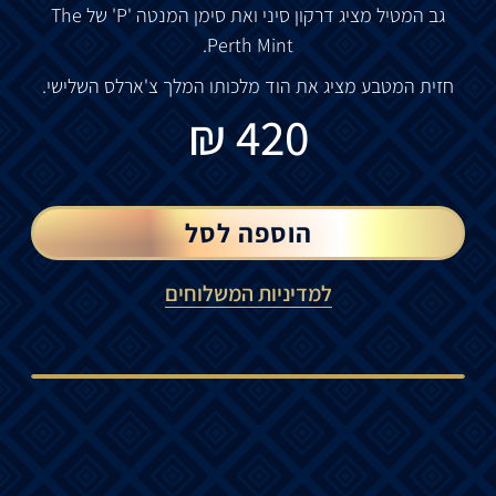
גב
המטיל
מציג
דרקון
סיני
ואת
סימן
המנטה
'P'
של
The
Perth Mint.
חזית
המטבע
מציג
את
הוד
מלכותו
המלך
צ
'
ארלס
השלישי.
₪
420
הוספה לסל
למדיניות המשלוחים