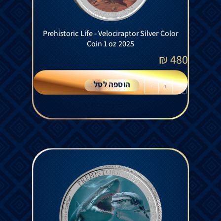
Prehistoric Life - Velociraptor Silver Color
Coin 1 oz 2025
₪
480
הוספה לסל
+
-