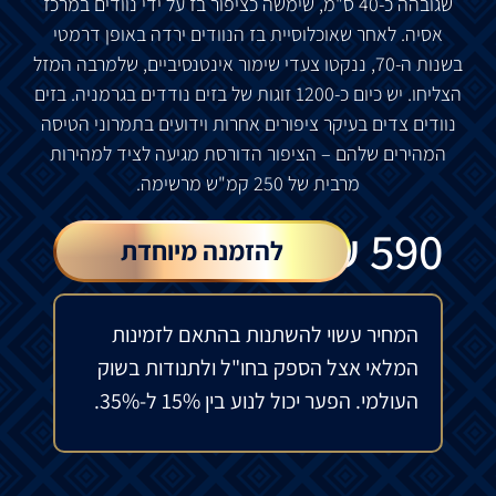
שגובהה
כ
-40
ס
"
מ
,
שימשה
כציפור
בז
על
ידי
נוודים
במרכז
אסיה
.
לאחר
שאוכלוסיית
בז
הנוודים
ירדה
באופן
דרמטי
בשנות
ה
-70,
ננקטו
צעדי
שימור
אינטנסיביים
,
שלמרבה
המזל
הצליחו
.
יש
כיום
כ
-1200
זוגות
של
בזים
נודדים
בגרמניה
.
בזים
נוודים
צדים
בעיקר
ציפורים
אחרות
וידועים
בתמרוני
הטיסה
המהירים
שלהם
–
הציפור
הדורסת
מגיעה
לציד
למהירות
מרבית
של
250
קמ
"
ש
מרשימה
.
₪
590
להזמנה מיוחדת
המחיר עשוי להשתנות בהתאם לזמינות
המלאי אצל הספק בחו"ל ולתנודות בשוק
העולמי. הפער יכול לנוע בין 15% ל-35%.