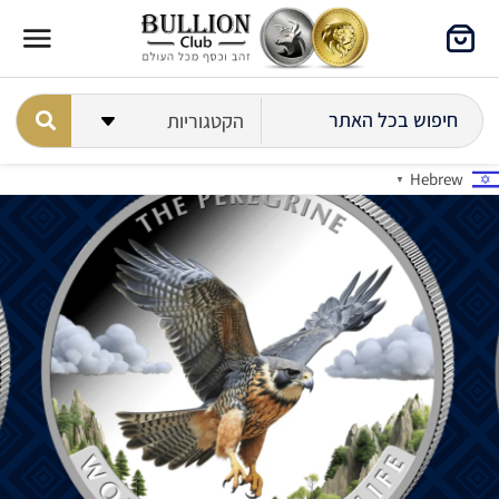
Hebrew
▼