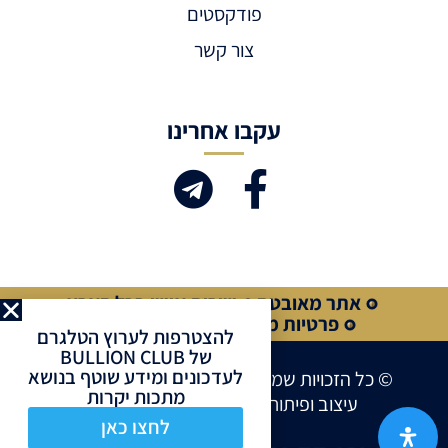
פודקסטים
צור קשר
עקבו אחרינו
אתר מאובטח
שירות אישי בכל הארץ
פרטיות מלאה
קנייה מאובטחת
להצטרפות לערוץ הטלגרם
של BULLION CLUB
לעדכונים ומידע שוטף בנושא
© כל הזכויות שמורות לחברת BULLION CLUB
מתכות יקרות
עיצוב ופיתוח אתרים ע”י
Site Market
לחצו כאן