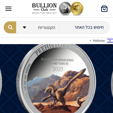
Hebrew
▼