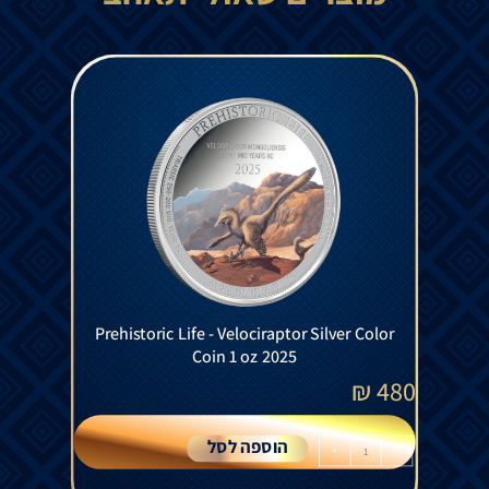
Prehistoric Life - Velociraptor Silver Color
Coin 1 oz 2025
₪
480
הוספה לסל
+
-