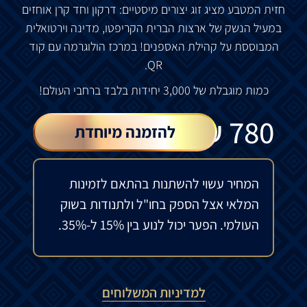
חזית
המטבע
מציג
זוג
יצורים
מיסטיים
:
דרקון
וחד
קרן
אוחזים
במעיל
הנשק
של
ארצות
הברית
הקריפטו
,
מדינה
וירטואלית
המבוססת
על
קהילת
האספנים
!
במרכז
הולוגרמה
עם
קוד
QR.
כמות
מוגבלת
של
3,000
יחידות
בלבד
ברחבי
העולם
!
₪
780
להזמנה מיוחדת
המחיר עשוי להשתנות בהתאם לזמינות
המלאי אצל הספק בחו"ל ולתנודות בשוק
העולמי. הפער יכול לנוע בין 15% ל-35%.
למדיניות המשלוחים