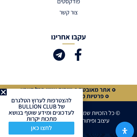
פודקסטים
צור קשר
עקבו אחרינו
אתר מאובטח
שירות אישי בכל הארץ
פרטיות מלאה
קנייה מאובטחת
להצטרפות לערוץ הטלגרם
של BULLION CLUB
לעדכונים ומידע שוטף בנושא
© כל הזכויות שמורות לחברת BULLION CLUB
מתכות יקרות
עיצוב ופיתוח אתרים ע”י
Site Market
לחצו כאן