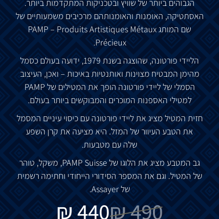
הגבוהים
ביותר
של
שוויץ
ובטכניקות
המתקדמות
ביותר
.
האסתטיקה
,
האומנות
והאומנות
הם
מרכיבים
משמעותיים
של
שם
המותג
PAMP – Produits Artistiques Métaux
Précieux.
הליידי
פורטונה
,
שהוצגה
בשנת
1979,
ידועה
בעולם
כסמל
מהימן
המבטיח
מצוינות
ואותנטיות
באיכות
–
ואכן
,
העיצוב
הסמלי
של
ליידי
פורטונה
הופך את
המטילים
של
PAMP
למטילי
האספנות
המוכרים
והמבוקשים
ביותר
בעולם
.
חזית
המטיל
מציג
את
ליידי
פורטונה
עם
כיסוי
עיניים
המסמל
את
הטבע
העיוור
של
המזל
.
היא
מציעה
את
קרן
השפע
שלה
עם
מטבעות
.
גב
המטבע
מציג
את
הלוגו
של
PAMP Suisse,
משקל
,
טוהר
של
המטיל
.
וגם
את
המספר
הסידורי
הייחודי
וחתימה
רשמית
של
Assayer.
₪
440
₪
490