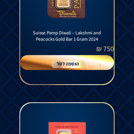
Suisse Pamp Diwali – Lakshmi and
Peacocks Gold Bar 1 Gram 2024
₪
750
הוספה לסל
+
-