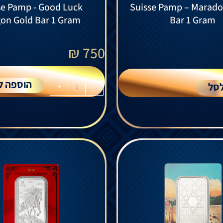
se Pamp - Good Luck
Suisse Pamp – Marado
on Gold Bar 1 Gram
Bar 1 Gram
₪
750
הוספה ל
סל
+
-