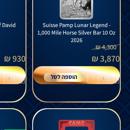
f David
Suisse Pamp Lunar Legend -
1,000 Mile Horse Silver Bar 10 Oz
2026
₪
4,300
₪
930
₪
3,870
הוספה לסל
-
+
-