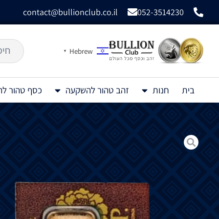
contact@bullionclub.co.il
052-3514230
Hebrew
▼
בית
חנות
זהב טהור להשקעה
כסף טהור ל