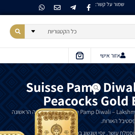
שמור על קשר:
כל הקטגוריות
אזור אישי
Suisse Pamp Diwal
Peacocks Gold 
הוא
המהדורה
הראשונה
סטיבל
האורות
.
סמלת
עושר
,
יופי
ושגשוג
במהלך
הדיוואלי
.