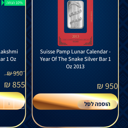
10% הנחה
 Lakshmi
Suisse Pamp Lunar Calendar -
ar 1 Oz
Year Of The Snake Silver Bar 1
Oz 2013
₪
950
₪
855
₪
950
הוספה לסל
-