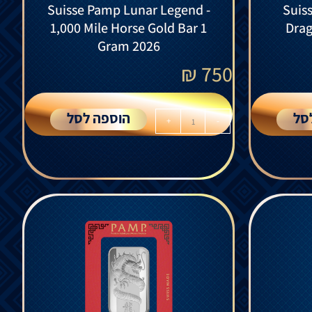
Suisse Pamp Lunar Legend -
Suis
1,000 Mile Horse Gold Bar 1
Drag
Gram 2026
₪
750
סל
הוספה לסל
+
-