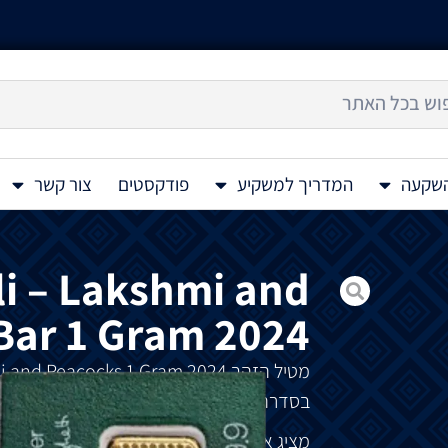
השקעה
המדריך למשקיע
פודקסטים
צור קשר
i – Lakshmi and
Bar 1 Gram 2024
מטיל
הזהב
Suisse Pamp Diwali – Lakshmi and Peacocks 1 Gram 2024
בסדרה
השנתית
המוקדשת
לחגיגות
דיוואלי
,
פ
מציג
את
האלה
ההינדית
הקדושה
לקשמי
,
המ