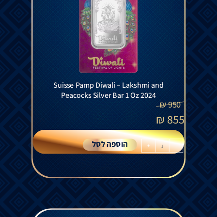
Suisse Pamp Diwali – Lakshmi and
Peacocks Silver Bar 1 Oz 2024
₪
950
₪
855
הוספה לסל
+
-