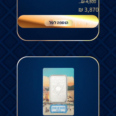
₪
4,300
₪
3,870
הוספה לסל
+
-