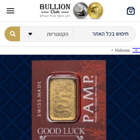
Hebrew
▼