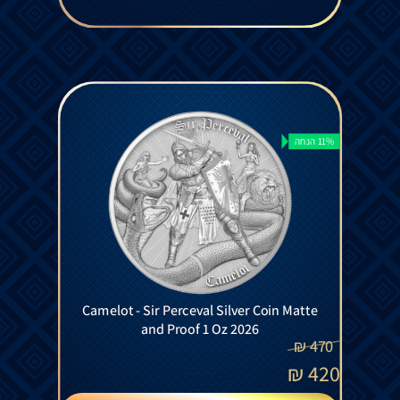
11% הנחה
Camelot - Sir Perceval Silver Coin Matte
and Proof 1 Oz 2026
₪
470
₪
420