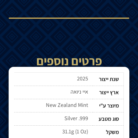
פרטים נוספים
2025
שנת ייצור
איי ניואה
ארץ ייצור
New Zealand Mint
מיוצר ע"י
Silver .999
סוג מטבע
31.1g (1 Oz)
משקל