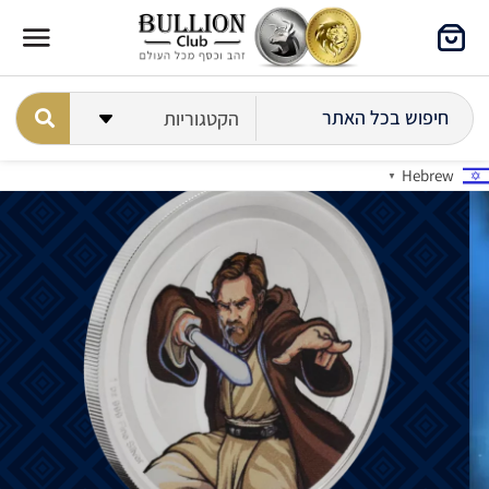
Hebrew
▼