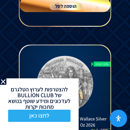
הוספה לסל
+
-
10% הנחה
להצטרפות לערוץ הטלגרם
של BULLION CLUB
לעדכונים ומידע שוטף בנושא
מתכות יקרות
לחצו כאן
Legendary Warriors - William Wallace Silver
Gilded Coin Antiqued 2 Oz 2026