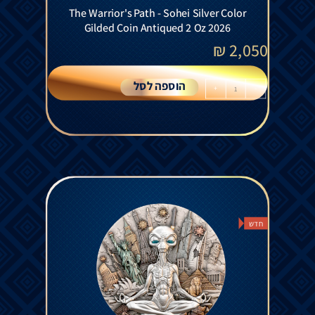
The Warrior's Path - Sohei Silver Color
Gilded Coin Antiqued 2 Oz 2026
₪
2,050
הוספה לסל
+
-
חדש