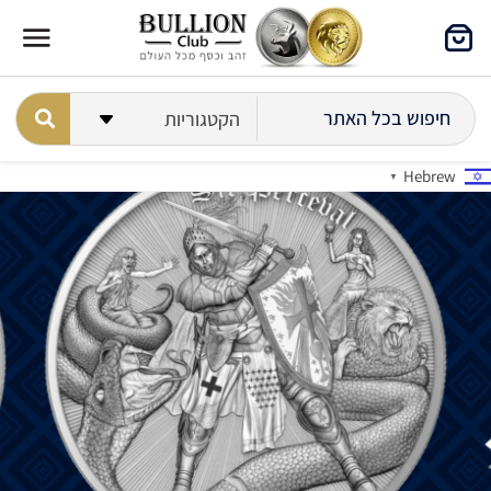
Hebrew
▼