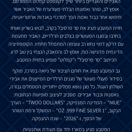
האצילים והאגדיים ביותר שייך לקונספט קמלוט המפורסם.
אומץ לב, טוהר ואמונתו הבלתי מעורערת של האביר אשר
חיפושו אחר כבוד ואמת הפך למרכזי באגדות ארתוריאניות.
חזית המטבע מציג את סר פרסיבל בקרב, לבוש בשריון ואוחז
בחרבו ובמגנו המעוטרים בצלבים הרלדיים, האביר מתעמת
עם דרקון דמוי נחש רב עוצמה המתפתל תחתיו. הקומפוזיציה
הדינמית מדגישה כוח, אומץ לב והמאבק הנצחי בין טוב לרע.
הכיתוב "סר פרסיבל" ו"קמלוט" מופיע בחזית המטבע.
גב המטבע מציג את חותם הציבור של ניואה במרכז, מוקף
בסידור מעגלי מעוטר של מגנים הרלדיים המייצגים את אבירי
השולחן העגול. כל מגן נושא סמלים ייחודיים המסמלים גבורה,
נאמנות וכבוד אבירים. מסביב לעיצוב מופיעות הכתובות:
"NIUE" – המדינה המנפיקה, "TWOO DOLLARS" – הערך
הנקוב, "1 OZ .999 FINE SILVER" – המשקל ורמת הטוהר
של הכסף, ו-"2026" – שנת ההנפקה.
המטבע מגיע במארז יחד עם תעודת אותנטיות.