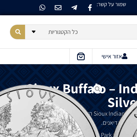
שמור על קשר:
כל הקטגוריות
אזור אישי
Sioux Buffalo – In
Silve
הוא
המהדורה
השישית
בסדרת
סיו
טים
אינדיאנים
.
ו
ליד
מפלי
Elk Park
ב
צפון
קרוליינה
.