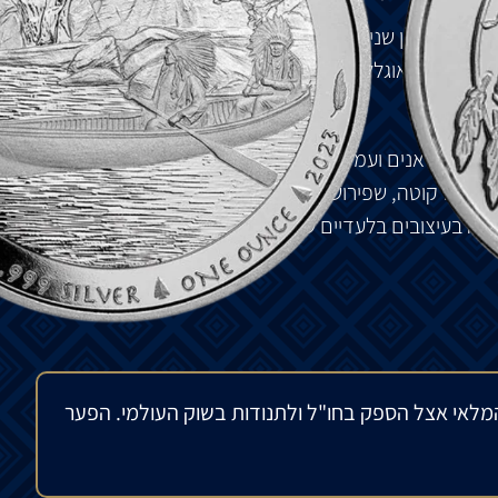
-1
על
המגן
שני
תאואים
מתנגשים
בקרב
וכן
טפי
וכרזה
עם
ות
שמורת
אוגללה
סיו
.
ים
אינדיאנים
ועמי
עמים
ראשונים
בצפון
אמריקה
.
השבטים
טה
והדקוטה
,
שפירושה
"
בעלי
הברית
".
תחילתה
של
הסדרה
כה
בעיצובים
בלעדיים
של
סיו
המייצגים
את
השבטים
בכבוד
מלאי אצל הספק בחו"ל ולתנודות בשוק העולמי. הפער