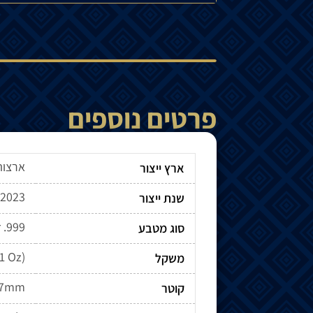
פרטים נוספים
ארצות
ארץ ייצור
2023
שנת ייצור
r .999
סוג מטבע
(1 Oz)
משקל
.7mm
קוטר