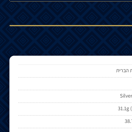
 הברית
Silve
31.1g 
38