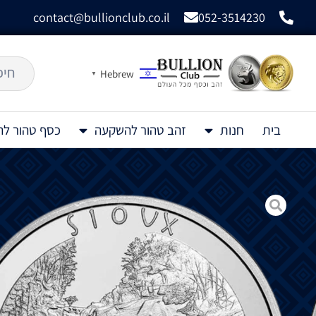
contact@bullionclub.co.il
052-3514230
Hebrew
▼
בית
חנות
זהב טהור להשקעה
כסף טהור ל