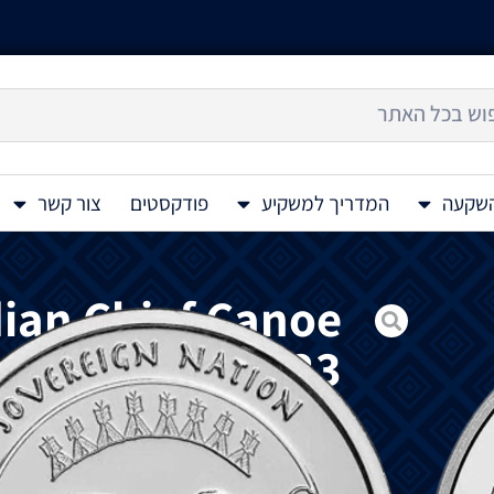
השקעה
המדריך למשקיע
פודקסטים
צור קשר
dian Chief Canoe
r Coin 1 Oz 2023
מטבע
כסף
אינדיאני
זה
Sioux Indian Chief Canoe 1 oz 2023
באפלו
המייצג
את
ההיסטוריה
והתרבות
של
שב
חזית
המטבע
מציג
שני
ראשי
סיו
חותרים
בקאנ