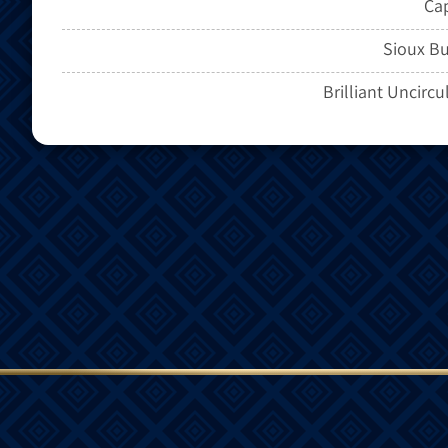
Ca
Sioux Bu
Brilliant Uncircu