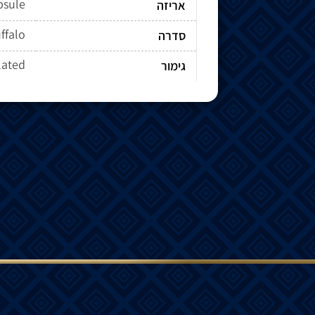
psule
אריזה
ffalo
סדרה
lated
גימור