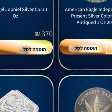
l Jophiel Silver Coin 1
American Eagle Indep
Oz
Present Silver Colo
Antiqued 1 Oz 2
₪
370
הוספה לסל
הוספה לסל
+