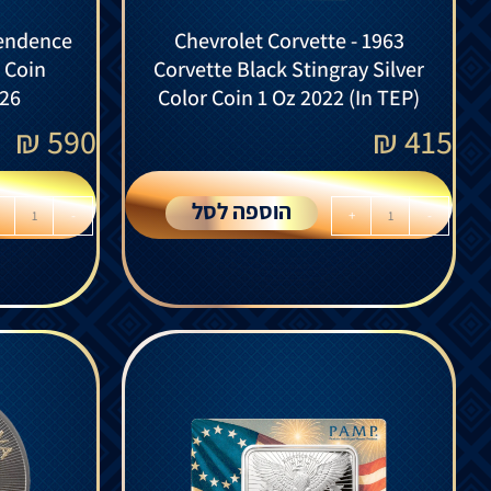
endence
Chevrolet Corvette - 1963
r Coin
Corvette Black Stingray Silver
026
Color Coin 1 Oz 2022 (In TEP)
₪
590
₪
415
הוספה לסל
-
+
-