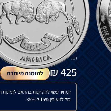
גב
המטבע
מציג
מגן
מלחמה
הודי
מהמאה
ה
9.
שם
השבט
.
שמונת
הטפיונים
מייצגים
את
מחוז
סדרת
Sioux Bullion
אומת
הסיו
הגדולה
מורכבת
מקבוצות
של
שבט
מורכבים
ברובם
משתי
קבוצות
השפה
,
הלאקו
הפופולרית
הזו
החלה
בשנת
2015,
והיא
ממשי
רב
.
₪
425
להזמנה מיוחדת
המחיר עשוי להשתנות בהתאם לזמינות ה
יכול לנוע בין 15% ל-35%.