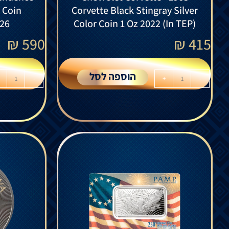
r Coin
Corvette Black Stingray Silver
026
Color Coin 1 Oz 2022 (In TEP)
₪
590
₪
415
הוספה לסל
-
+
-