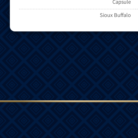
Capsule
Sioux Buffalo