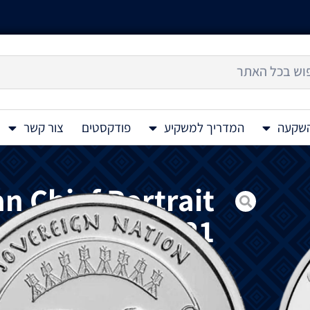
השקעה
המדריך למשקיע
פודקסטים
צור קשר
an Chief Portrait
1 oz 2021
מטבע
כסף
אינדיאני
זה
Sioux Indian Chief Portrait 1 oz 2021
באפלו
המייצג
את
ההיסטוריה
והתרבות
של
שב
חזית
המטבע
מציג
את
סיו
הלוחם
עם
כיסוי
רא