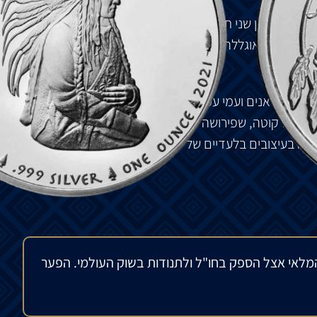
-1
על
המגן
שני
תאואים
מתנגשים
בקרב
וכן
טפי
וכרזה
עם
ות
שמורת
אוגללה
סיו
.
ים
אינדיאנים
ועמי
עמים
ראשונים
בצפון
אמריקה
.
השבטים
טה
והדקוטה
,
שפירושה
"
בעלי
הברית
".
תחילתה
של
הסדרה
כה
בעיצובים
בלעדיים
של
סיו
המייצגים
את
השבטים
בכבוד
מלאי אצל הספק בחו"ל ולתנודות בשוק העולמי. הפער