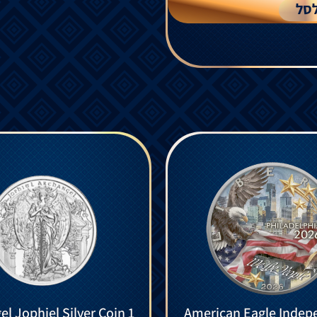
סל
l Jophiel Silver Coin 1
American Eagle Indep