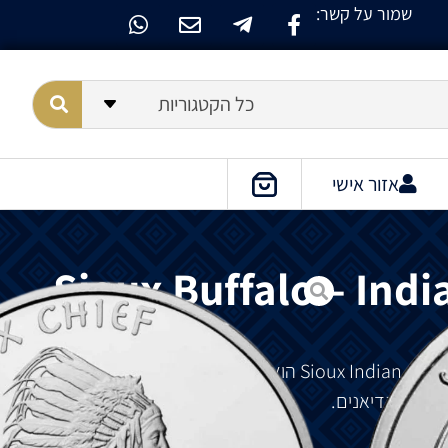
שמור על קשר:
כל הקטגוריות
אזור אישי
Sioux Buffalo – Indi
הוא
המהדורה
הרביעית
בסדרת
סיו
טים
אינדיאנים
.
ש
גדול
.