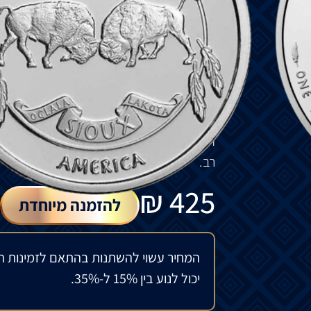
גב
המטבע
מציג
מגן
מלחמה
הודי
מהמאה
ה
9.
שם
השבט
.
שמונת
הטפיונים
מייצגים
את
מחוז
סדרת
Sioux Bullion
אומת
הסיו
הגדולה
מורכבת
מקבוצות
של
שבט
מורכבים
ברובם
משתי
קבוצות
השפה
,
הלאקו
הפופולרית
הזו
החלה
בשנת
2015,
והיא
ממשי
רב
.
₪
425
להזמנה מיוחדת
המחיר עשוי להשתנות בהתאם לזמינות ה
יכול לנוע בין 15% ל-35%.