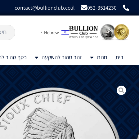
contact@bullionclub.co.il
052-3514230
Hebrew
▼
בית
חנות
זהב טהור להשקעה
כסף טהור ל