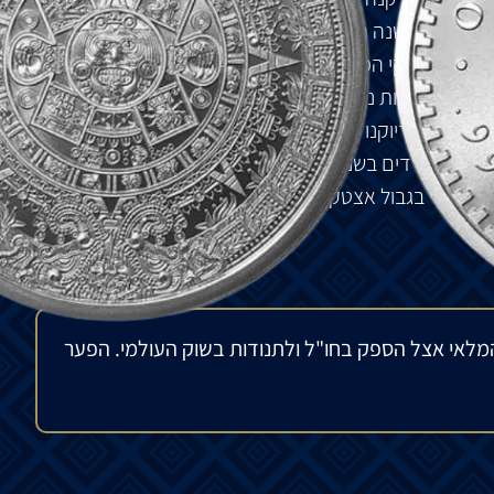
ואלית לוח השנה האצטקי הוא תצוגה מהממת ומורכבת.
שנה האצטקי המפורסמת. האבן מציגה את פניו של אלוהות
Ton. הפנים מוקפות בשלוש טבעות נפרדות שכל אחת מהן מכילה תמונות של
ע מופיע דיוקנו השמאלי של קואוהטמוק, הקיסר האצטקי
האחרון. Cuauhtemoc הוצא להורג על ידי כובשים ספרדים בשנת 1525, ועד היום, פניו עדיין מופיעות
לו מוקף בגבול אצטקי.
מלאי אצל הספק בחו"ל ולתנודות בשוק העולמי. הפער