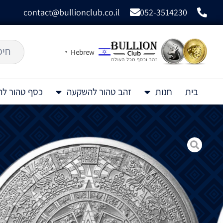
contact@bullionclub.co.il
052-3514230
Hebrew
▼
בית
חנות
זהב טהור להשקעה
כסף טהור ל