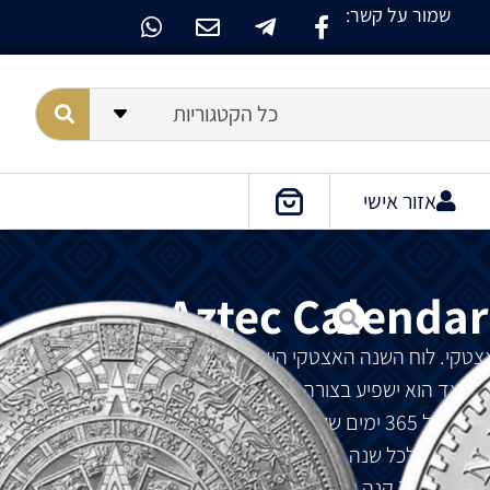
שמור על קשר:
כל הקטגוריות
אזור אישי
Aztec Calendar 
צטקי. לוח השנה האצטקי היא מערכת מדהימה של מעקב
וכיצד הוא ישפיע בצורה חיובית או שלילית מבחינה רוחנית,
דתית ואישית או אירוע. מערכת מחזור של 52 שנים של 365 ימים של 18 מחזורים של 20 יום שהתיישרו עם
וסף של 260 יום עם מחזור של 13 ימים העניקה לכל שנה ויום שם ומספר זיהוי ייחודיים. לשנים,
לימים ולתקופות יש שם וזיהוי מספר כמו 7 ארנב, 1 רוח, 7 קנה וכו. למערכת הנוכחית שלנו, כל זה נראה