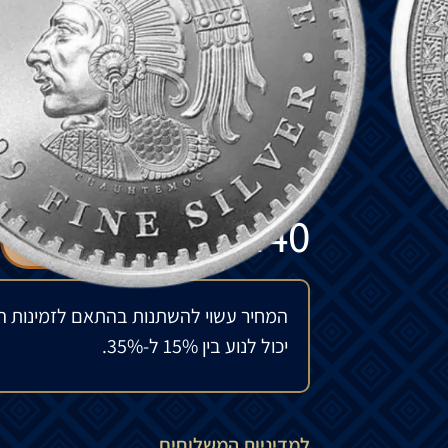
מורכב מאוד עם הרבה מה לזכור. מבחינה ויז
החלק הקדמי של המטבע מציג את אבן לוח ה
השמש האצטקית: atuh
ההיסטוריה האצטקית. בחלק האחורי של המטב
בכל רחבי תרבות הפופ המקסיקנית. הדיוקן ש
₪
440
להזמנה מיוחדת
המחיר עשוי להשתנות בהתאם לזמינות ה
יכול לנוע בין 15% ל-35%.
למדיניות המשלוחים