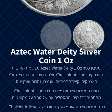
Aztec Water Deity Silver
Coin 1 Oz
מטבע
כסף
Aztec Water Deity 1 Oz
מציג
את
התרבות
האצטקית
. Chalchiuhtlicue,
אלת
המים
,
נערצה
מאוד
ע״י
האצטקים
וקשורה
לפוריות
,
אגמים
,
נהרות
ואוקיינוס
.
חזית
המטבע
מציג
את
אלת
המים
, Chalchiuhtlicue.
מתחתיה
זרם
מים
,
המסמלים
את
שליטתה
על
מקווי
מים
.
גב
המטבע
מציג
תיאור
אצטקי
מסורתי
של
Chalchiuhtlicue,