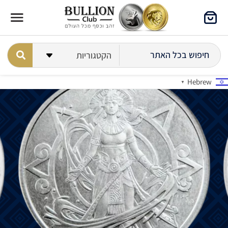
Hebrew
▼