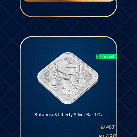
10% הנחה
Britannia & Liberty Silver Bar 1 Oz
₪
480
₪
430