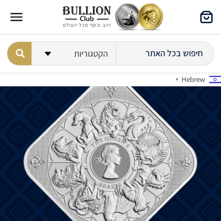
Hebrew
▼