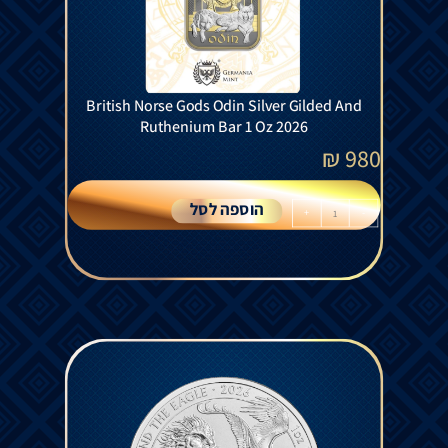
British Norse Gods Odin Silver Gilded And
Ruthenium Bar 1 Oz 2026
₪
980
הוספה לסל
+
-