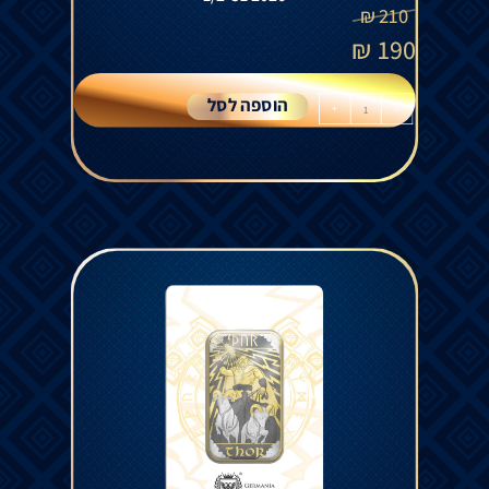
₪
210
₪
190
הוספה לסל
+
-