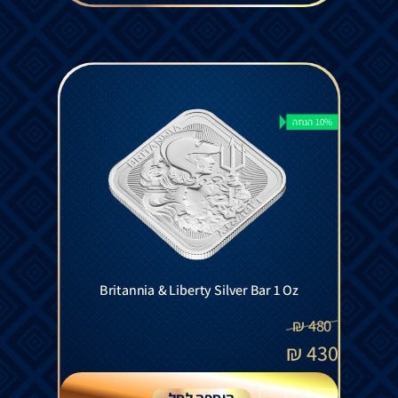
10% הנחה
Britannia & Liberty Silver Bar 1 Oz
₪
480
₪
430