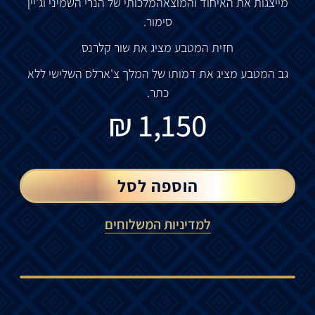
מייצגות
את
האיחוד
והמוצא
המלכותי
של
הנרי
השמיני
וג
'
יין
סימור
.
חזית
המטבע
מציג
את
שור
קלרנס
גב
המטבע
מציג
את
דמותו
של
המלך
צ
'
ארלס
השלישי
ללא
כתר
.
₪
1,150
הוספה לסל
למדיניות המשלוחים