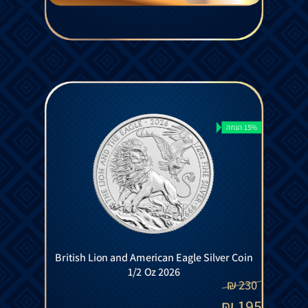
15% הנחה
British Lion and American Eagle Silver Coin
1/2 Oz 2026
₪
230
₪
195