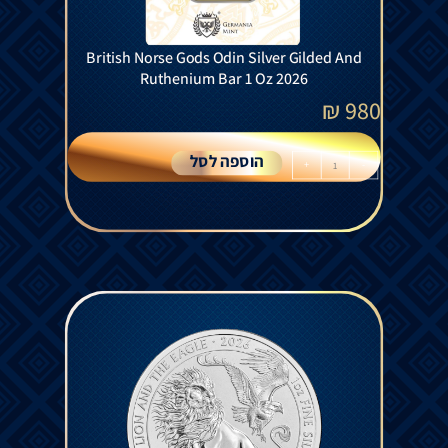
British Norse Gods Odin Silver Gilded And
Ruthenium Bar 1 Oz 2026
₪
980
הוספה לסל
+
-