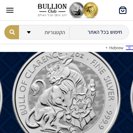
Hebrew
▼