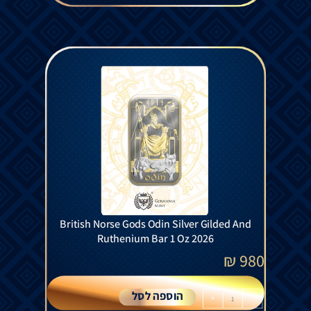
British Norse Gods Odin Silver Gilded And
Ruthenium Bar 1 Oz 2026
₪
980
הוספה לסל
+
-