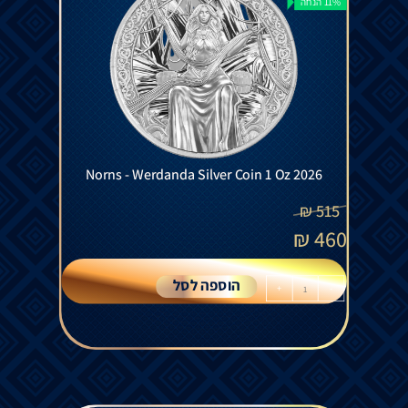
11% הנחה
Norns - Werdanda Silver Coin 1 Oz 2026
₪
515
₪
460
הוספה לסל
+
-