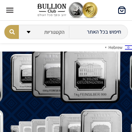
Hebrew
▼