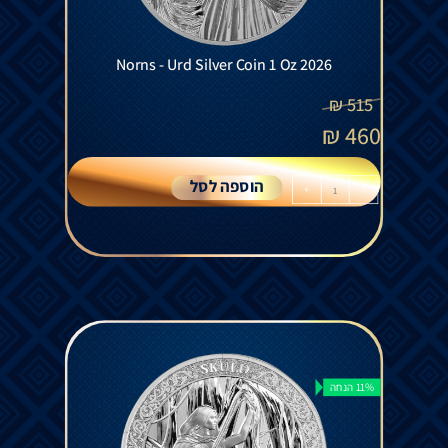
Norns - Urd Silver Coin 1 Oz 2026
₪
515
₪
460
הוספה לסל
+
-
11% הנחה