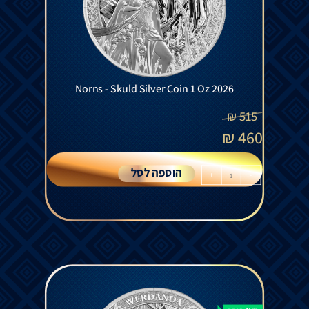
Norns - Skuld Silver Coin 1 Oz 2026
₪
515
₪
460
הוספה לסל
+
-