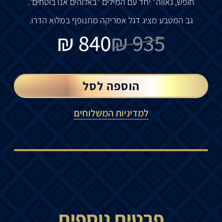
חופש
,
גאווה
"
יחד
עם
המילים
"
באלוהים
אנו
בוטחים
".
גב
המטבע
מציג
דגל
אמריקה
מתנופף
במלוא
הדרו
.
₪
840
₪
935
הוספה לסל
למדיניות המשלוחים
פרטים נוספים