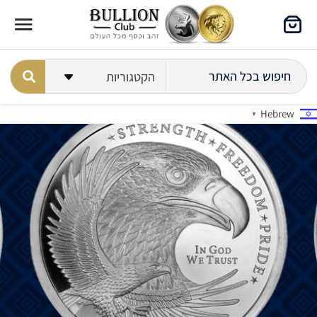
Hebrew
▼