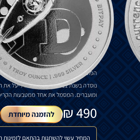
הפוך
:
מציג
את
הדוג
'
ה
ב
טיסה
,
ביטוי
הקריפטו
Dogecoin
בשנת
2013,
שני
קודנים
יצאו
ליצור
מטבע
קרי
זכה
במהירות
לפולחן
בכת
,
כאשר
אנשים החלו
עד
לשווי
השוק
הנוכחי
שלו
של
למעלה
מ
-85
מ
פופולריות
בעולם
העסקים
,
כלומר
אילון
מאסק
הפופולרית
.
נוסדה
בשנת
2011, BitPay
יצאה
לייעל
את
ה
ומועברים
.
המסמל
את
אחד
ממטבעות
הקריפ
₪
490
להזמנה מיוחדת
המחיר עשוי להשתנות בהתאם לזמינות ה