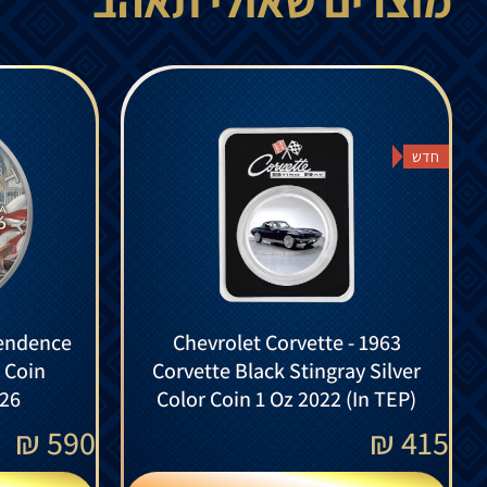
מוצרים שאולי תאהב
חדש
endence
Chevrolet Corvette - 1963
r Coin
Corvette Black Stingray Silver
026
Color Coin 1 Oz 2022 (In TEP)
₪
590
₪
415