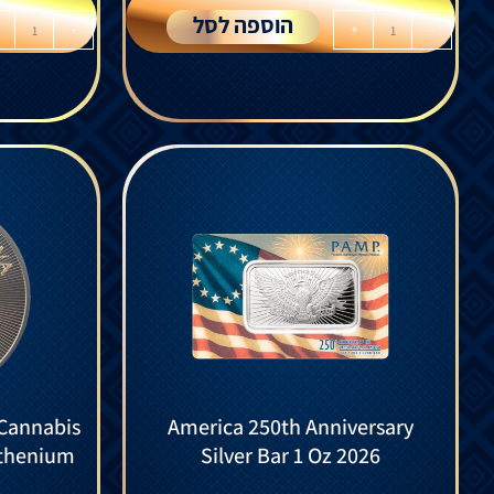
הוספה לסל
-
+
-
 Cannabis
America 250th Anniversary
uthenium
Silver Bar 1 Oz 2026