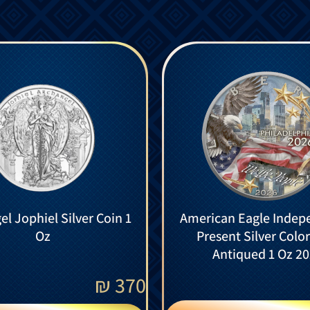
l Jophiel Silver Coin 1
American Eagle Indep
Oz
Present Silver Colo
Antiqued 1 Oz 2
₪
370