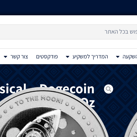
השקעה
המדריך למשקיע
פודקסטים
צור קשר
ical – Dogecoin
Silver Coin 1 Oz
Dogecoin Silver Coin 1 Oz
בשיתוף
פעולה
פנים
:
מציג
את
ה
"
דוג
" Shiba Inu
המזוהה
בא
"WOW"
מוצגת
והכלב
מוקף
בביטויים
בסגנון
ה