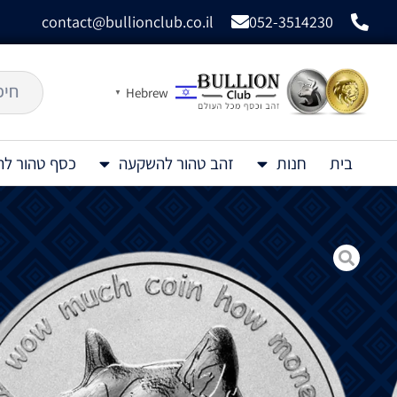
contact@bullionclub.co.il
052-3514230
Hebrew
▼
בית
חנות
זהב טהור להשקעה
כסף טהור ל