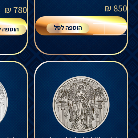
₪
850
₪
780
הוספה לסל
הוספה ל
+
-