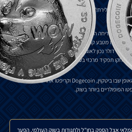
הפופולרי
"
לירח
!"
פטוגרפי
בדיחה
המבוסס
על
מם
אינטרנט
פופולרי
.
המטבע
לראות
בו
מטבע
קריפטוגרפי
בר
–
קיימא
,
כורים
וסוחרים
בו
יליארד
דולר
נכון
לאוגוסט
2021.
לאורך
הדרך
,
דמויות
,
שיחקו
תפקיד
מרכזי
בעליית
המטבע
לחזית
התרבות
אופן
שבו
ביטקוין
, Dogecoin
וקריפטו
אחרים
מאוחסנים
טו
הפופולריים
ביותר
בשוק
.
מלאי אצל הספק בחו"ל ולתנודות בשוק העולמי. הפער