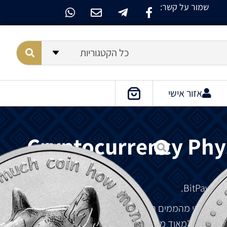
שמור על קשר:
כל הקטגוריות
אזור אישי
Cryptocurrency Phys
עם
BitPay.
ופן
מיידי
מהממים
האינטרנטיים
הפופולריים
.
המילה
מם
,
כמו
"
מאוד
מטבע
"
ו
"
הרבה
מטבע
".