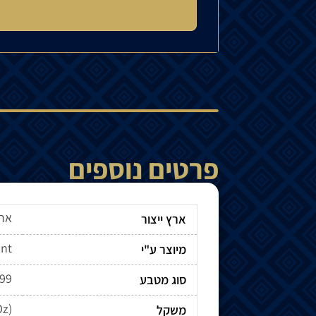
פרטים נוספים
ארצ
ארץ ייצור
int
מיוצר ע"י
999
סוג מטבע
Oz)
משקל