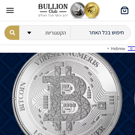
Hebrew
▼