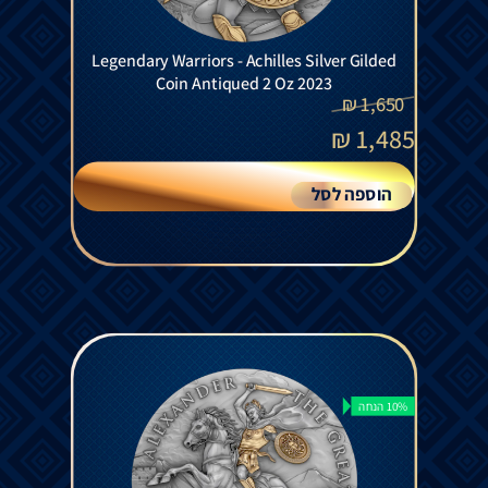
Legendary Warriors - Achilles Silver Gilded
Coin Antiqued 2 Oz 2023
₪
1,650
₪
1,485
הוספה לסל
10% הנחה