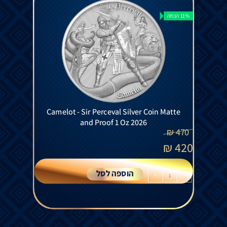
11% הנחה
Camelot - Sir Perceval Silver Coin Matte
and Proof 1 Oz 2026
₪
470
₪
420
הוספה לסל
+
-