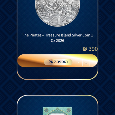
The Pirates – Treasure Island Silver Coin 1
Oz 2026
₪
390
הוספה לסל
+
-