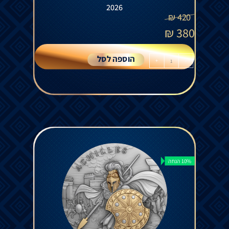
2026
₪
420
₪
380
הוספה לסל
+
-
10% הנחה