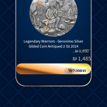
Legendary Warriors - Geronimo Silver
Gilded Coin Antiqued 2 Oz 2024
₪
1,650
₪
1,485
הוספה לסל