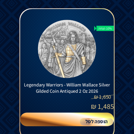
10% הנחה
Legendary Warriors - William Wallace Silver
Gilded Coin Antiqued 2 Oz 2026
₪
1,650
₪
1,485
הוספה לסל