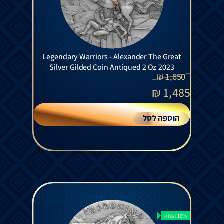
Legendary Warriors - Alexander The Great
Silver Gilded Coin Antiqued 2 Oz 2023
₪
1,650
₪
1,485
הוספה לסל
10% הנחה