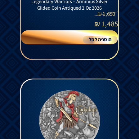
Legendary Warriors – Arminius Silver
Gilded Coin Antiqued 2 Oz 2026
₪
1,650
₪
1,485
הוספה לסל