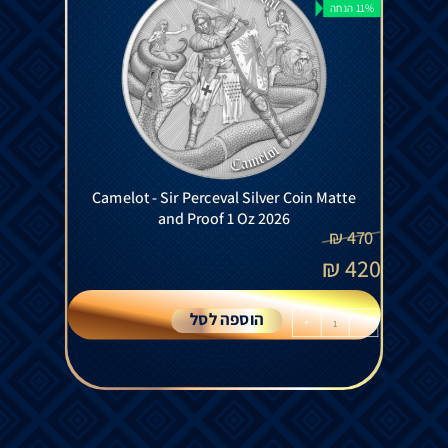
11% הנחה
Camelot - Sir Perceval Silver Coin Matte
and Proof 1 Oz 2026
₪
470
₪
420
הוספה לסל
+
-