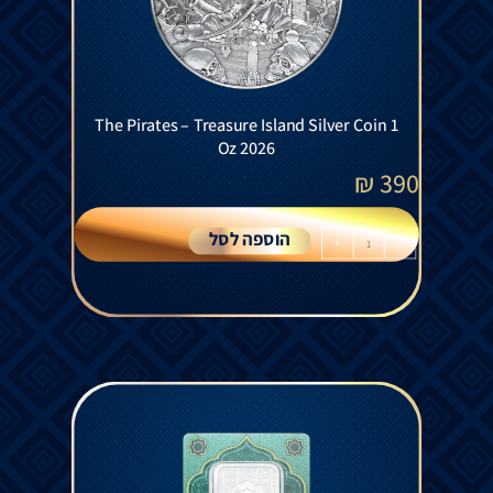
The Pirates – Treasure Island Silver Coin 1
Oz 2026
₪
390
הוספה לסל
+
-