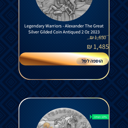
Legendary Warriors - Alexander The Great
Silver Gilded Coin Antiqued 2 Oz 2023
₪
1,650
₪
1,485
הוספה לסל
10% הנחה