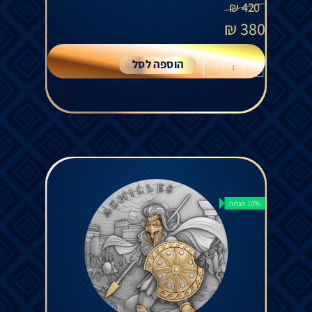
₪
420
₪
380
הוספה לסל
+
-
10% הנחה