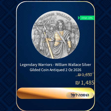
10% הנחה
Legendary Warriors - William Wallace Silver
Gilded Coin Antiqued 2 Oz 2026
₪
1,650
₪
1,485
הוספה לסל