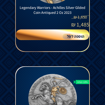
Legendary Warriors - Achilles Silver Gilded
Coin Antiqued 2 Oz 2023
₪
1,650
₪
1,485
הוספה לסל
10% הנחה