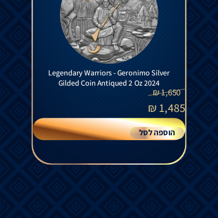
Legendary Warriors - Geronimo Silver
Gilded Coin Antiqued 2 Oz 2024
₪
1,650
₪
1,485
הוספה לסל