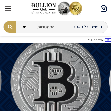
Hebrew
▼