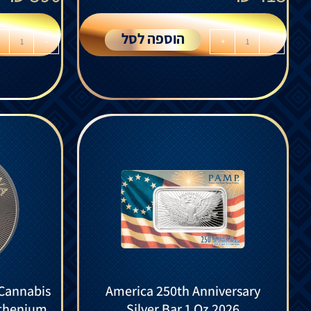
הוספה לסל
-
+
-
 Cannabis
America 250th Anniversary
uthenium
Silver Bar 1 Oz 2026