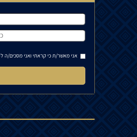
אני מאשר/ת כי קראתי ואני מסכים/ה ל-