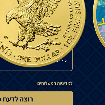
חזית
המטבע
מציג
את
הנשר
האמריקאי
מצופ
גב
המטבע
מציג
סוס
ים
עם
אפקט
של
"Funky holo",
כמות
מוגבלת
של
600
יחידות
בלבד
ברחבי
הע
₪
780
להזמנה מיוחדת
המחיר עשוי להשתנות בהתאם לזמינות ה
יכול לנוע בין 15% ל-35%.
למדיניות המשלוחים
רוצה לדעת כ