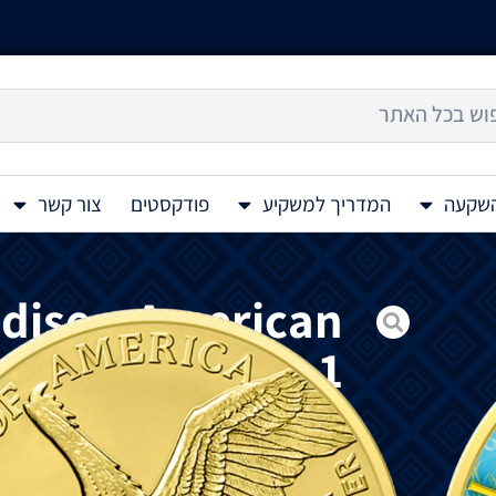
השקעה
המדריך למשקיע
פודקסטים
צור קשר
adise – American
er Gilded Coin 1
Oz 2023
מטבע
כסף
American Eagle – Seahorse 1 Oz 2023 המהדורה השנייה