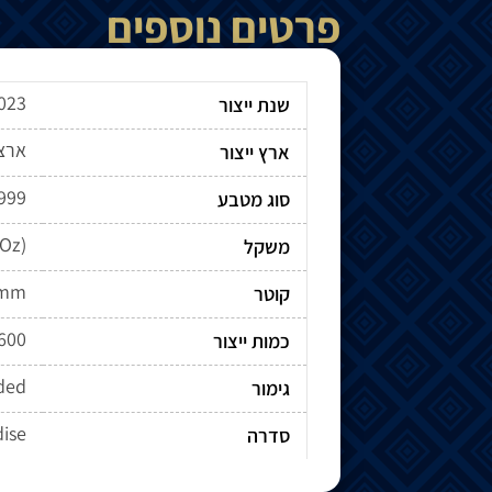
פרטים נוספים
023
שנת ייצור
ארצ
ארץ ייצור
.999
סוג מטבע
 Oz)
משקל
6mm
קוטר
600
כמות ייצור
lded
גימור
dise
סדרה