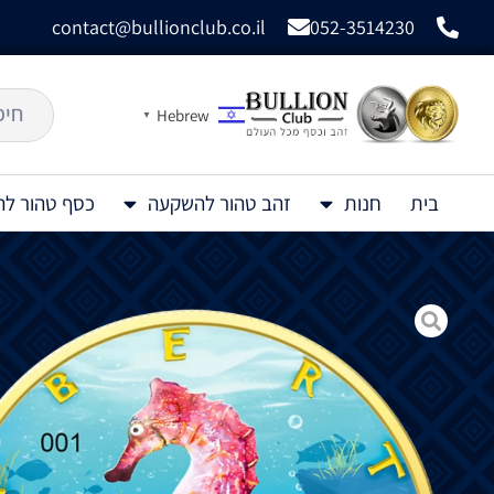
contact@bullionclub.co.il
052-3514230
Hebrew
▼
בית
חנות
זהב טהור להשקעה
כסף טהור ל