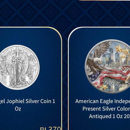
l Jophiel Silver Coin 1
American Eagle Indep
Oz
Present Silver Colo
Antiqued 1 Oz 2
₪
370