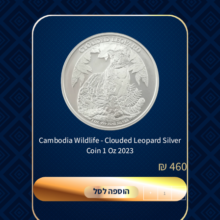
Cambodia Wildlife - Clouded Leopard Silver
Coin 1 Oz 2023
₪
460
הוספה לסל
+
-