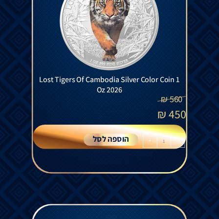
Lost Tigers Of Cambodia Silver Color Coin 1
Oz 2026
₪
560
₪
450
הוספה לסל
+
-