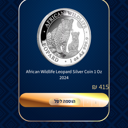
African Wildlife Leopard Silver Coin 1 Oz
2024
₪
415
הוספה לסל
+
-