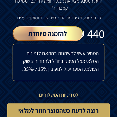
חזית
המטבע
מציג
את
אנגקור
וואט
יחד
עם
"
ממלכת
קמבודיה
".
גב
המטבע
מציג
נמר
הודי
–
סיני
שוכב
ומוקף
בעלים.
₪
440
להזמנה מיוחדת
המחיר עשוי להשתנות בהתאם לזמינות
המלאי אצל הספק בחו"ל ולתנודות בשוק
העולמי. הפער יכול לנוע בין 15% ל-35%.
למדיניות המשלוחים
רוצה לדעת כשהמוצר חוזר למלאי