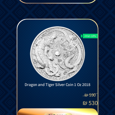
10% הנחה
Dragon and Tiger Silver Coin 1 Oz 2018
₪
590
₪
530