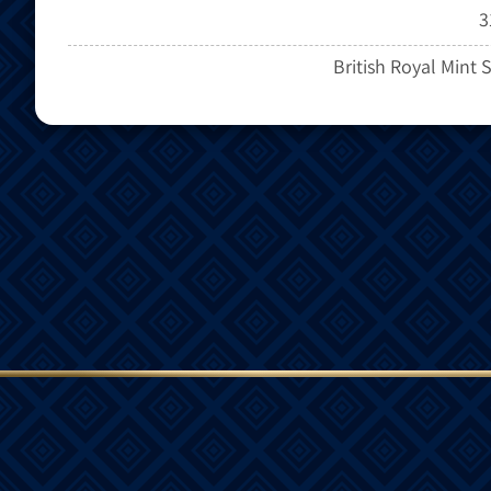
3
British Royal Mint S