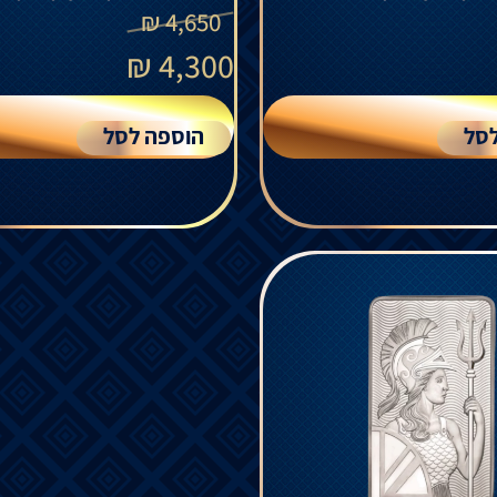
₪
4,650
₪
4,300
סל
הוספה לסל