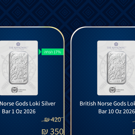
17% הנחה
 Norse Gods Loki Silver
British Norse Gods Lok
Bar 1 Oz 2026
Bar 10 Oz 2026
₪
420
₪
350