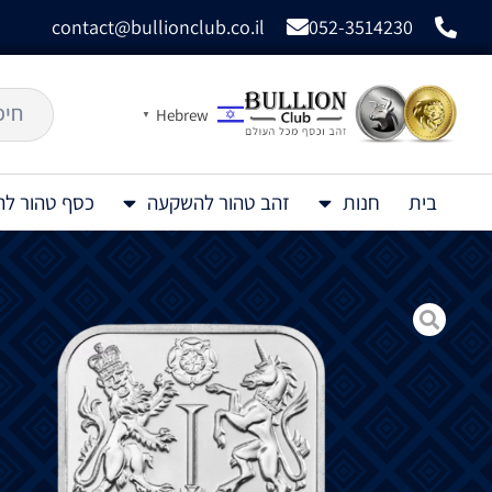
contact@bullionclub.co.il
052-3514230
Hebrew
▼
בית
חנות
זהב טהור להשקעה
כסף טהור ל