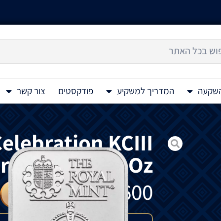
השקעה
המדריך למשקיע
פודקסטים
צור קשר
elebration KCIII
r Bar Sheet 1 Oz
₪
600
להזמנה מיוחדת