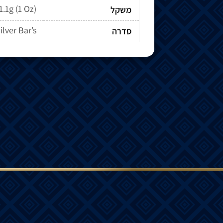
1.1g (1 Oz)
משקל
ilver Bar’s
סדרה