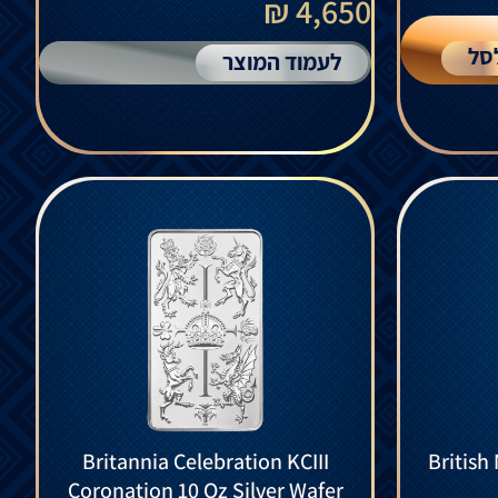
4,650 ₪
סל
לעמוד המוצר
Britannia Celebration KCIII
British
Coronation 10 Oz Silver Wafer