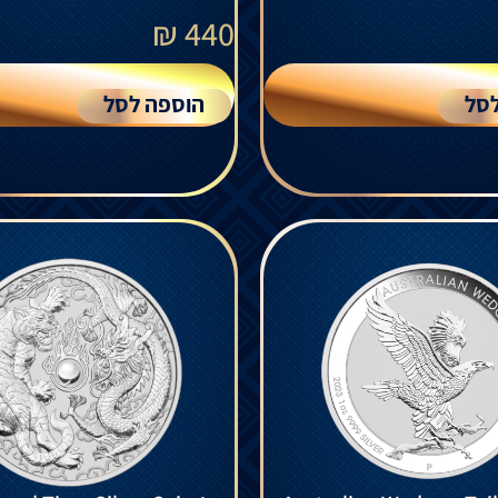
₪
440
סל
הוספה לסל