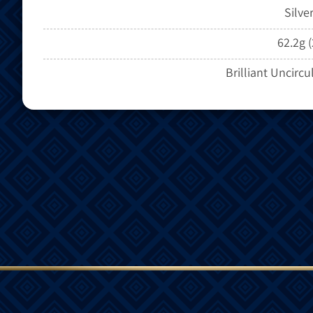
Silve
62.2g (
Brilliant Uncircu