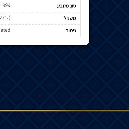
r .999
סוג מטבע
2 Oz)
משקל
lated
גימור