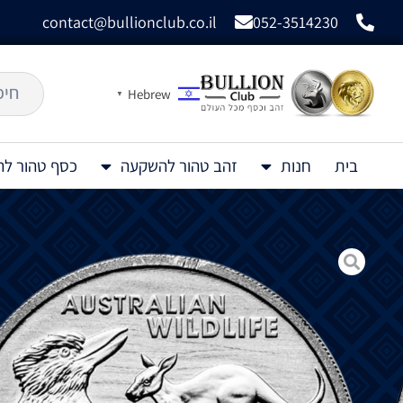
contact@bullionclub.co.il
052-3514230
Hebrew
▼
בית
חנות
זהב טהור להשקעה
כסף טהור ל