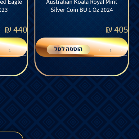
led Eagle
Australian Koala Royal Mint
023
Silver Coin BU 1 Oz 2024
₪
440
₪
405
הוספה לסל
-
+
-