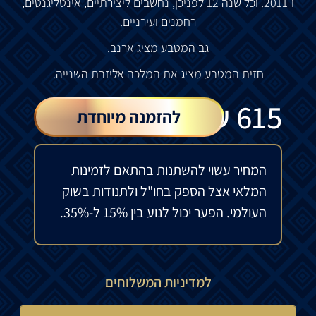
ו
-2011.
וכל
שנה
12
לפני
כן
,
נחשבים
ליצירתיים
,
אינטליגנטים
,
רחמנים
ועירניים
.
גב
המטבע
מציג
ארנב
.
חזית
המטבע
מציג
את
המלכה
אליזבת
השנייה
.
₪
615
להזמנה מיוחדת
המחיר עשוי להשתנות בהתאם לזמינות
המלאי אצל הספק בחו"ל ולתנודות בשוק
העולמי. הפער יכול לנוע בין 15% ל-35%.
למדיניות המשלוחים