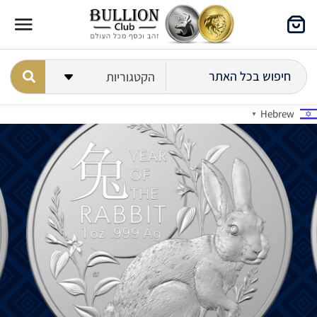
Hebrew
▼