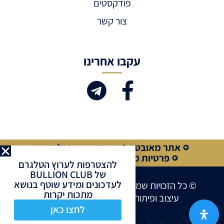
פודקסטים
צור קשר
עקבו אחרינו
אתר מאובטח
שירות אישי בכל הארץ
פרטיות מלאה
קנייה מאובטחת
להצטרפות לערוץ הטלגרם
של BULLION CLUB
לעדכונים ומידע שוטף בנושא
© כל הזכויות שמורות לחברת BULLION CLUB
מתכות יקרות
עיצוב ופיתוח אתרים ע”י
Site Market
לחצו כאן