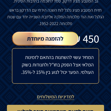
גב
המטבע
מציג
דרקון
,
סמל
לחוכמה
בתרבות
הסינית
.
חזית
המטבע
מציג
גלגל
לוח
השנה
הירחי
עם
הדרקון
בראש
הגלגל
ואת
הוד
מלכותה
המלכה
אליזבת
השנייה
יחד
עם
שנות
מלכותה
1952-2022.
₪
450
להזמנה מיוחדת
המחיר עשוי להשתנות בהתאם לזמינות
המלאי אצל הספק בחו"ל ולתנודות בשוק
העולמי. הפער יכול לנוע בין 15% ל-35%.
למדיניות המשלוחים