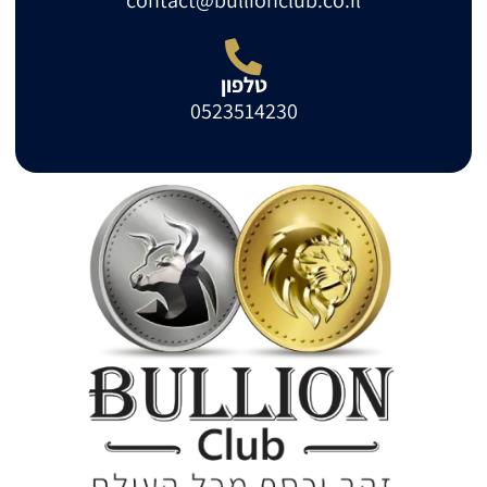
contact@bullionclub.co.il
טלפון
0523514230