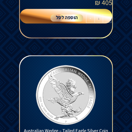
₪
405
הוספה לסל
+
-
Australian Wedge – Tailed Eagle Silver Coin