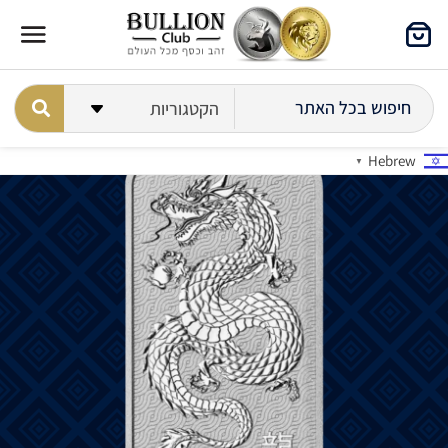
Hebrew
▼