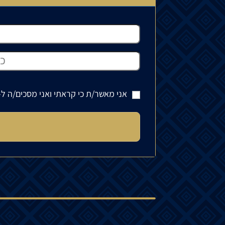
אני מאשר/ת כי קראתי ואני מסכים/ה ל-