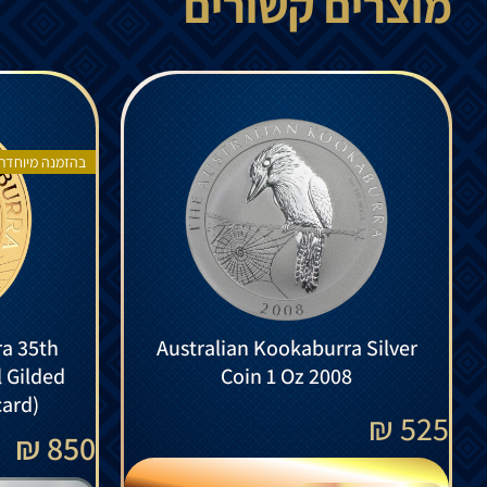
מוצרים קשורים
בהזמנה מיוחדת
ra 35th
Australian Kookaburra Silver
l Gilded
Coin 1 Oz 2008
card)
₪
525
850 ₪