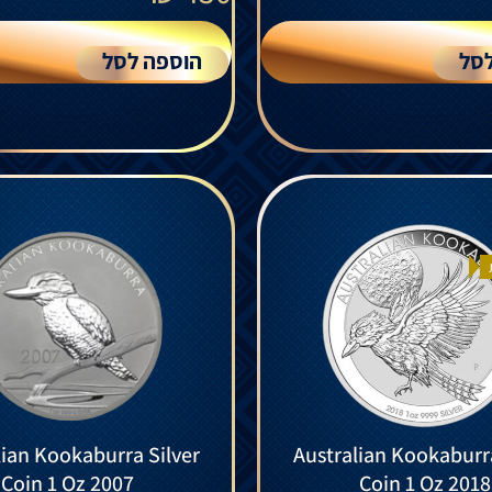
סל
הוספה לסל
lian Kookaburra Silver
Australian Kookaburra
Coin 1 Oz 2007
Coin 1 Oz 2018