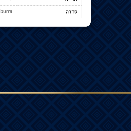
aburra
סדרה