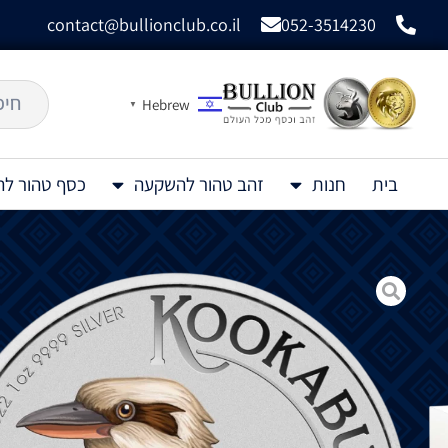
contact@bullionclub.co.il
052-3514230
Hebrew
▼
בית
חנות
זהב טהור להשקעה
כסף טהור ל