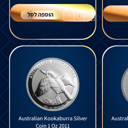
הוספה לסל
+
-
Australian Kookaburra Silver
Austra
Coin 1 Oz 2011