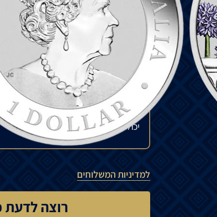
כאפקט
קול
במשך
שנים
בסרטים
ובתוכניות
טל
חזית
המטבע
מציג
קוקאבורה
צוחקת
יושבת
ב
בגנים
אוסטרליים
.
₪
850
להזמנה מיוחדת
המחיר עשוי להשתנות בהתאם לזמינות ה
יכול לנוע בין 15% ל-35%.
למדיניות המשלוחים
רוצה לדעת כ