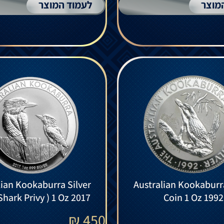
מוצר
לעמוד המוצר
lian Kookaburra Silver
Australian Kookaburra
Shark Privy ) 1 Oz 2017
Coin 1 Oz 1992
₪
450