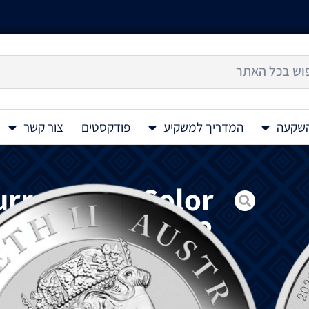
השקעה
המדריך למשקיע
פודקסטים
צור קשר
rra Silver Color
Coin 1 Oz 2022
אחד
ממטבעות
הכסף
היפים
בעולם
הוא
קוקא
הושק
לראשונה
בשנת
1990,
זמין
למשקיעים ו
קוקבורה
הם
עופות
דורסים
שלדגים
שמקורם