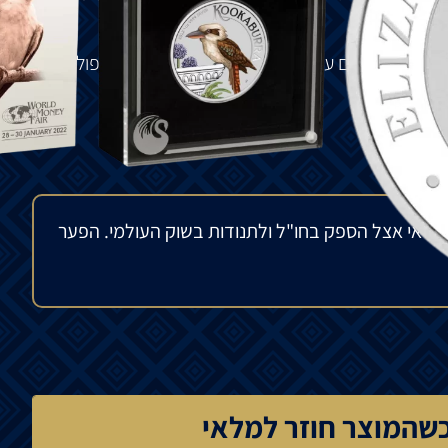
וויזיה
.
זריחה
,
על
גדם
עץ
.
ברקע
פרחי
אגפנטוס
.
צמח
פופולרי
מלאי אצל הספק בחו"ל ולתנודות בשוק העולמי. הפער
שהמוצר חוזר למלאי