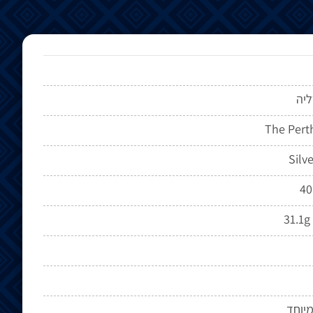
יה
The Pert
Silve
4
31.1g 
יוחד