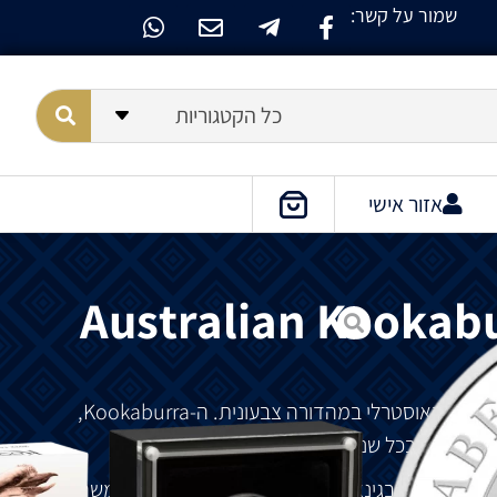
שמור על קשר:
כל הקטגוריות
אזור אישי
Australian Kookabu
בורה
האוסטרלי במהדורה צבעונית
.
ה
-Kookaburra,
לאספנים
בכל
שנה
.
באוסטרליה
ובגינאה
החדשה
.
קוקבורה
צוחקת
שימשה