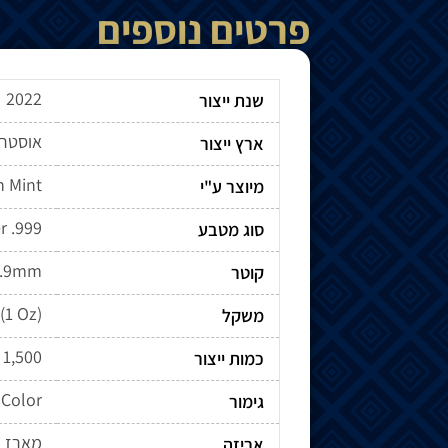
פרטים נוספים
2022
שנת ייצור
אוסטרל
ארץ ייצור
h Mint
מיוצר ע"י
r .999
סוג מטבע
0.9mm
קוטר
(1 Oz)
משקל
1,500
כמות ייצור
Color
גימור
מארז מ
אריזה