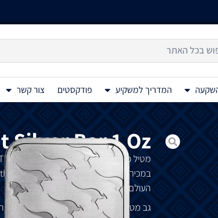
השקעה
המדריך למשקיע
פודקסטים
צור קשר
 Silver Bar 1 Oz
מטיל
כסף
The Perth Mint Silver Bar 1 Oz
במכירת
מתכות
יקרות
.
המוצרים
של
Perth Mint
העולם
.
גב
מטיל
הכסף
מציג
את
הקנגורו
האוסטרלי
הא