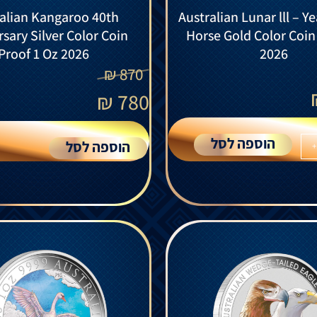
alian Kangaroo 40th
Australian Lunar lll – Y
sary Silver Color Coin
Horse Gold Color Coin
Proof 1 Oz 2026
2026
₪
870
₪
780
הוספה לסל
הוספה לסל
+