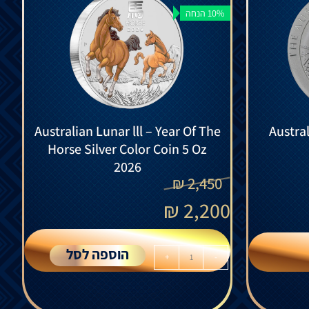
10% הנחה
Australian Lunar lll – Year Of The
Austra
Horse Silver Color Coin 5 Oz
2026
₪
2,450
₪
2,200
הוספה לסל
+
-