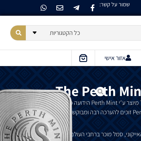
שמור על קשר:
כל הקטגוריות
אזור אישי
The Perth Mint
מיוצר
ע״י
Perth Mint
הידועה
כמטבעה
מובילה
עולמית
זוכים
להערכה
רבה
ומבוקשים
ע״י
משקיעים
ברחבי
ייקוני
,
סמל
מוכר
ברחבי
העולם
.
קנגורו
אלה
מסודרים