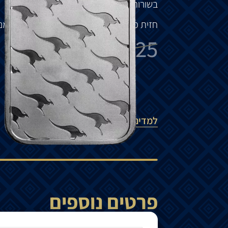
בשורות
אלכסוניות
.
חזית
מטיל
הכסף
מציג
את
הלוגו
של
פרת
'
מנ
₪
380
₪
425
הוספה לסל
למדיניות המשלוחים
פרטים נוספים