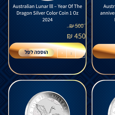
Australian Lunar lll – Year Of The
Austr
Dragon Silver Color Coin 1 Oz
anniver
2024
₪
500
₪
450
הוספה לסל
+
-