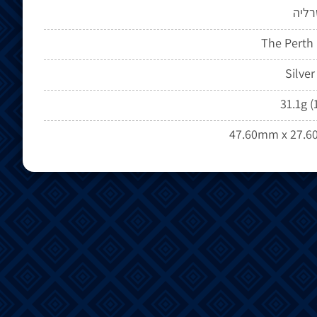
רליה
The Perth
Silver
31.1g (
47.60mm x 27.