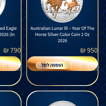
led Eagle
Australian Lunar lll – Year Of The
2026 (In
Horse Silver Color Coin 2 Oz
2026
₪
790
₪
950
הוספה לסל
-
+
-