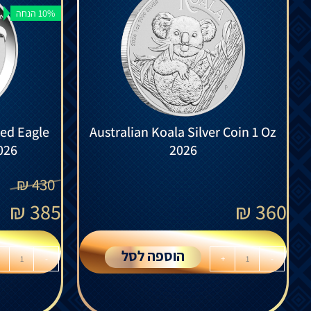
10% הנחה
led Eagle
Australian Koala Silver Coin 1 Oz
026
2026
₪
430
₪
385
₪
360
הוספה לסל
-
+
-