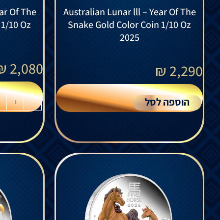
ear Of The
Australian Lunar lll – Year Of The
 1/10 Oz
Snake Gold Color Coin 1/10 Oz
2025
₪
2,080
₪
2,290
הוספה לסל
-