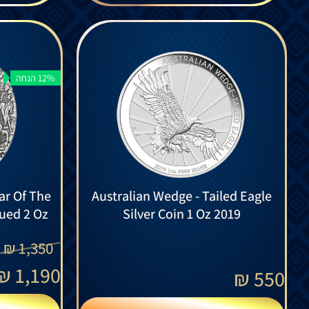
12% הנחה
ear Of The
Australian Wedge - Tailed Eagle
qued 2 Oz
Silver Coin 1 Oz 2019
₪
1,350
₪
1,190
₪
550