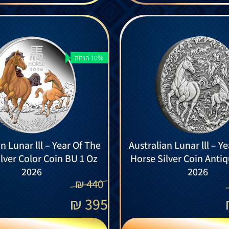
10% הנחה
n Lunar lll – Year Of The
Australian Lunar lll – Y
lver Color Coin BU 1 Oz
Horse Silver Coin Anti
2026
2026
₪
440
₪
395