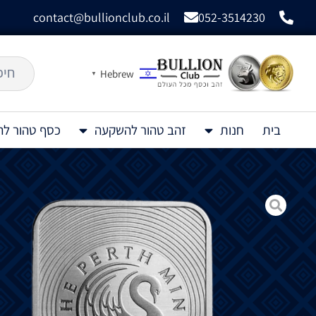
contact@bullionclub.co.il
052-3514230
Hebrew
▼
בית
חנות
זהב טהור להשקעה
כסף טהור ל