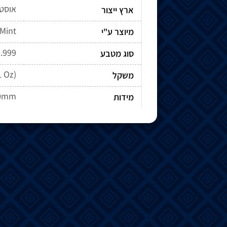
אוסט
ארץ ייצור
 Mint
מיוצר ע"י
 .999
סוג מטבע
1 Oz)
משקל
60mm
מידות