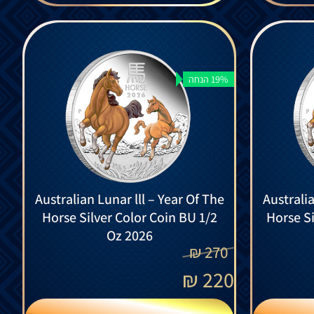
19% הנחה
Australian Lunar lll – Year Of The
Australia
Horse Silver Color Coin BU 1/2
Horse Si
Oz 2026
₪
270
₪
220