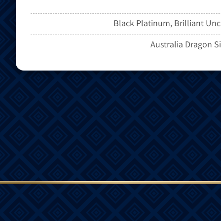
Black Platinum, Brilliant Unc
Australia Dragon S