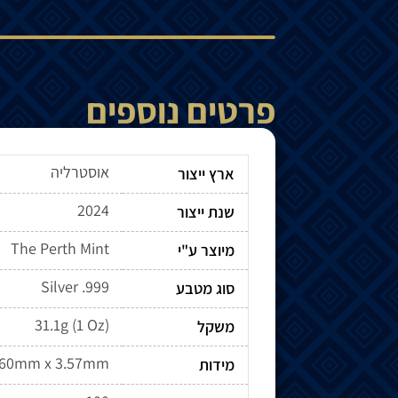
פרטים נוספים
אוסטרליה
ארץ ייצור
2024
שנת ייצור
The Perth Mint
מיוצר ע"י
Silver .999
סוג מטבע
31.1g (1 Oz)
משקל
.60mm x 3.57mm
מידות