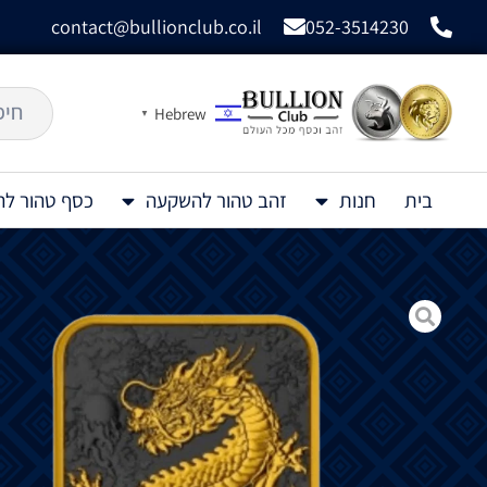
contact@bullionclub.co.il
052-3514230
Hebrew
▼
בית
חנות
זהב טהור להשקעה
כסף טהור ל