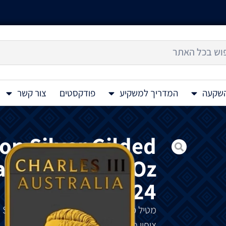
השקעה
המדריך למשקיע
פודקסטים
צור קשר
on Silver Gilded
angular Bar 1 Oz
2024
מטיל
כסף
Australia Dragon Silver Rectangular 1 Oz 2024
ציפוי פלטינה שחורה
בצורה
מלבנית
ייחודית
.