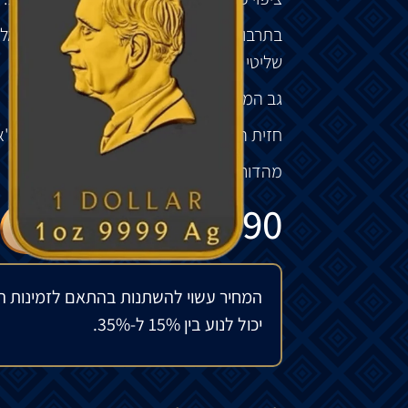
בתרבות
הסינית
,
הדרקון
נערץ
כייצור
מיתי
אלו
שליטי
המים
ומזג
האוויר
.
גב
המטיל
מציג
דרקון סיני בציפוי זהב.
חזית
המטבע
מציג
את
הוד
מלכותו
המלך
צ
'
א
מהדורה מוגבלת של 100 יחידות בלבד!
₪
790
להזמנה מיוחדת
המחיר עשוי להשתנות בהתאם לזמינות ה
יכול לנוע בין 15% ל-35%.