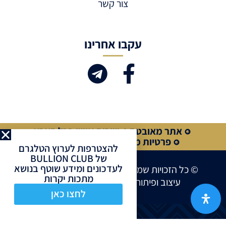
צור קשר
עקבו אחרינו
אתר מאובטח
שירות אישי בכל הארץ
פרטיות מלאה
קנייה מאובטחת
להצטרפות לערוץ הטלגרם
של BULLION CLUB
לעדכונים ומידע שוטף בנושא
© כל הזכויות שמורות לחברת BULLION CLUB
מתכות יקרות
עיצוב ופיתוח אתרים ע”י
Site Market
לחצו כאן