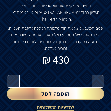
החיים
של
אקליפטות
אוסטרליות
רבות
. בחלק
העליון
כתוב
'AUSTRALIAN BRUMBY' ו
סימן
המנטה
'P'
של
The Perth Mint.
פנים המטבע מציג את הוד מלכותה המלכה אליזבת השנייה.
הצד האחורי של המטבע כולל מאפיין אבטחה בצורת אות
חרוטה במיקרו-לייזר בתוך העיצוב. ניתן לזהות רק תחת
זכוכית מגדלת.
₪
430
-
+
הוספה לסל
למדיניות המשלוחים