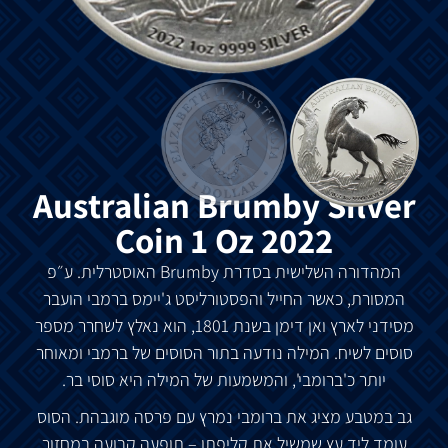
Australian Brumby Silver
Coin 1 Oz 2022
המהדורה השלישית בסדרת Brumby האוסטרלית. ע״פ
המסורת, כאשר החייל והפסטורליסט ג'יימס ברמבי הועבר
מסידני לארץ ואן דימן בשנת 1801, הוא נאלץ לשחרר מספר
סוסים לשיח. המילה נודעה בתור הסוסים של ברמבי ומאוחר
יותר כ'ברומבי', והמשמעות של המילה היא סוסי בר.
גב במטבע מציג
את
ברומבי
נמרץ
עם
פרסה
מוגבהת
.
הסוס
עומד
ליד
עץ
שמשיל
את
קליפתו
–
תופעה
קבועה
במחזור