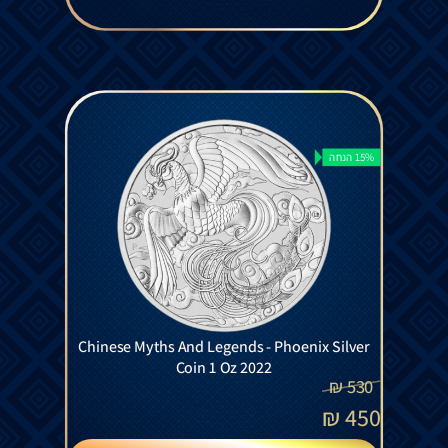
15% הנחה
Chinese Myths And Legends - Phoenix Silver
Coin 1 Oz 2022
₪
530
₪
450