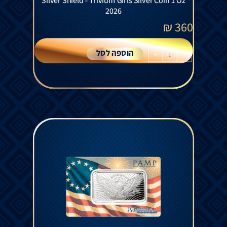
Silver Shield - Trivium Girls Silver Coin 1 Oz
2026
₪
360
הוספה לסל
+
-