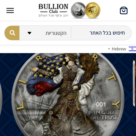
Hebrew
▼