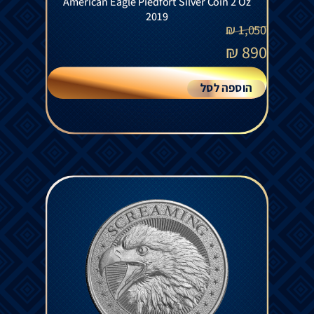
American Eagle Piedfort Silver Coin 2 Oz
2019
₪
1,050
₪
890
הוספה לסל