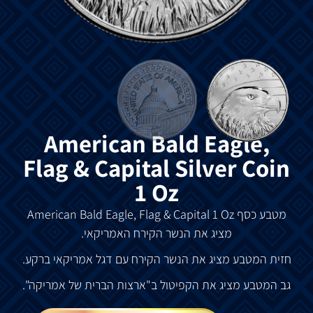
American Bald Eagle,
Flag & Capital Silver Coin
1 Oz
מטבע
כסף
American Bald Eagle, Flag & Capital 1 Oz
מציג
את
הנשר
הקירח
האמריקאי
.
חזית
המטבע
מציג
את
הנשר
הקירח
עם
דגל
אמריקאי
ברקע
.
גב
המטבע
מציג
את
הקפיטול
ב
"
ארצות
הברית
של
אמריקה
".