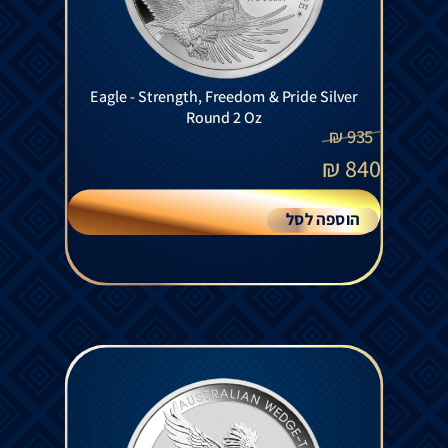
Eagle - Strength, Freedom & Pride Silver
Round 2 Oz
₪
935
₪
840
הוספה לסל