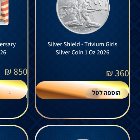
ersary
Silver Shield - Trivium Girls
026
Silver Coin 1 Oz 2026
₪
850
₪
360
הוספה לסל
-