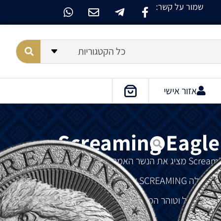
שמור על קשר:
כל הקטגוריות
אזור אישי
Screaming Eagle 
מציג
את
הנשר
האמריקאי
.
ו
המילה
SCREAMING
ומתחתיו
המילה
EAGLE.
עם
משקל
וטוהר
המטבע
.