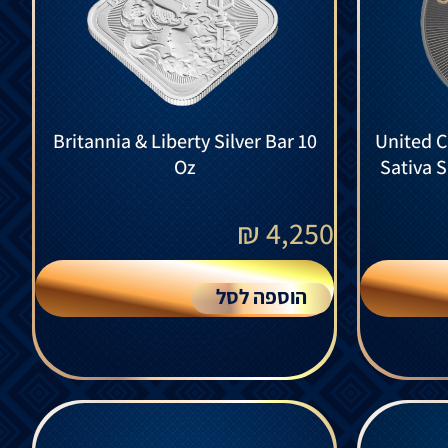
Britannia & Liberty Silver Bar 10
United C
Oz
Sativa 
₪
4,250
הוספה לסל