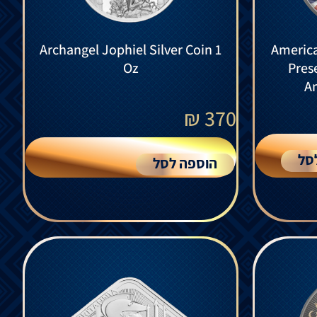
Archangel Jophiel Silver Coin 1
Americ
Oz
Prese
An
₪
370
סל
הוספה לסל