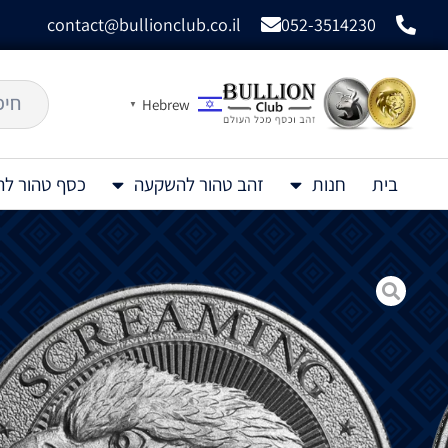
contact@bullionclub.co.il
052-3514230
Hebrew
▼
בית
חנות
זהב טהור להשקעה
כסף טהור ל