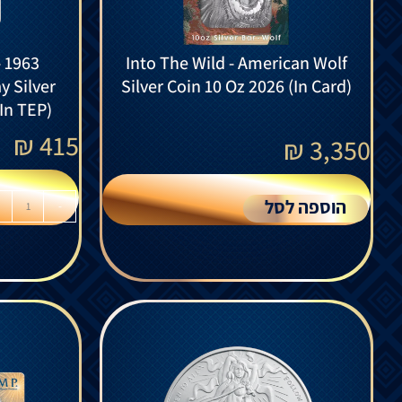
- 1963
Into The Wild - American Wolf
y Silver
Silver Coin 10 Oz 2026 (In Card)
(In TEP)
₪
415
₪
3,350
הוספה לסל
-