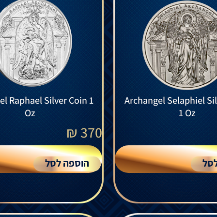
l Raphael Silver Coin 1
Archangel Selaphiel Si
Oz
1 Oz
₪
370
סל
הוספה לסל