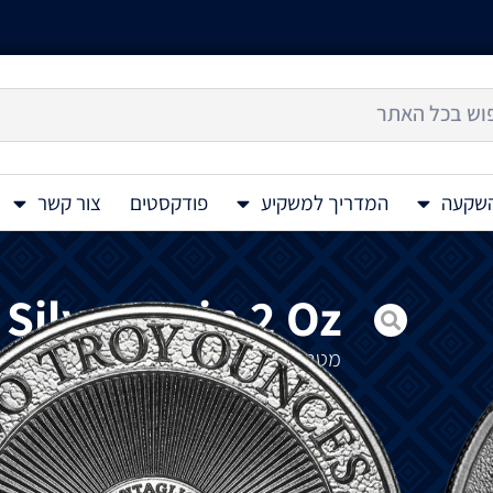
השקעה
המדריך למשקיע
פודקסטים
צור קשר
Silver Coin 2 Oz
מטבע
כסף
בעל
תבליט
גבוה
Screaming Eagle 2 Oz
חזית
המטבע
מציג
את
הנשר
האמריקאי
,
מעלי
גב
המטבע
מציג
את
הלוגו
Intaglio Mint
יחד