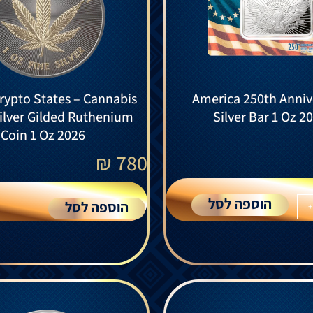
rypto States – Cannabis
America 250th Anniv
Silver Gilded Ruthenium
Silver Bar 1 Oz 2
Coin 1 Oz 2026
₪
780
הוספה לסל
הוספה לסל
+