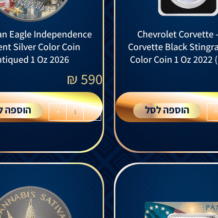
an Eagle Independence
Chevrolet Corvette 
nt Silver Color Coin
Corvette Black Stingra
tiqued 1 Oz 2026
Color Coin 1 Oz 2022 
₪
590
הוספה לסל
הוספה ל
+
-
+