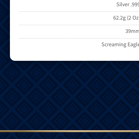
Silver .99
62.2g (2 Oz
39m
Screaming Eagl