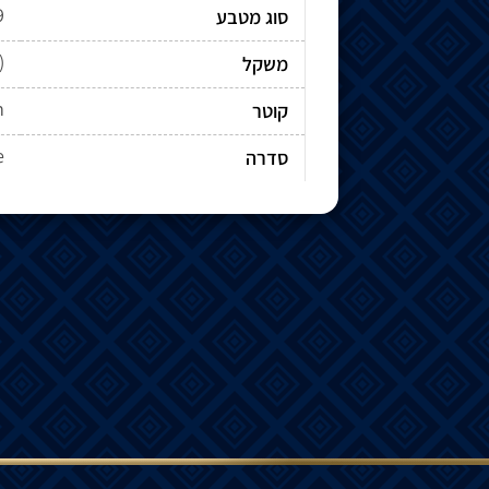
9
סוג מטבע
)
משקל
m
קוטר
e
סדרה