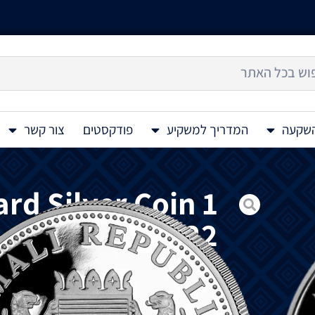
השקעה
המדריך למשקיע
פודקסטים
צור קשר
ard Silver Coin 1
Oz 2022
מטבע
כסף
African Wildlife Leopard 1 Oz 2022
האפריקניות
המציג
נמר
סומלי
.
מטבע
הנמר
הוא
החיה
השנייה
שמוצגת
בסדר