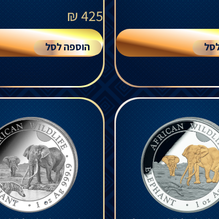
₪
425
סל
הוספה לסל