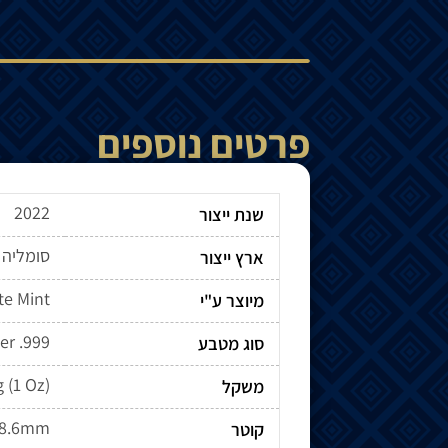
פרטים נוספים
2022
שנת ייצור
סומליה
ארץ ייצור
te Mint
מיוצר ע"י
ver .999
סוג מטבע
g (1 Oz)
משקל
8.6mm
קוטר