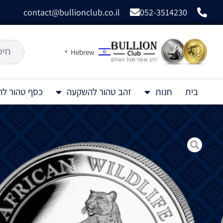
contact@bullionclub.co.il
052-3514230
Hebrew
▼
בית
חנות
זהב טהור להשקעה
כסף טהור ל