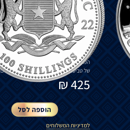
צבר
פופולריות
מדי
שנה
בקרב
משקיעים ו
אספ
מציג
נמר
שונה
בכל
שנה
.
חזית
המטבע
מציג
את
הסמל
של
סומליה.
גב
המטבע
מציג
נמר
.
מטבעה
של
מדינת
בוואריה
המטבעה
של
מדינת
בוואריה
היא
החברה
הוו
של
טביעת
מטבעות
מחזור
ומטבעות א
ספנים
₪
425
הוספה לסל
למדיניות המשלוחים