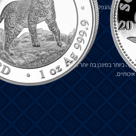
נים
.
שנת
ההנפקה
הראשונה
של
הנמר
הייתה
2018
והוא
תיקה
ביותר
במינכן
בת
יותר
מ
-850
שנה
.
למטבעה
יש
מוניטין
איכותיים
.