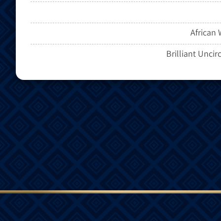
African 
Brilliant Uncir