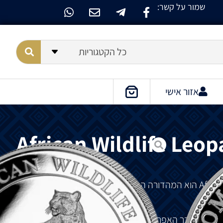
שמור על קשר:
כל הקטגוריות
אזור אישי
African Wildlife Leop
הוא
המהדורה
החמישית
בסדרת
חיות
הבר
ת
חיות
הבר
האפריקניות
ובדיוק
כמו
מקבילו
,
הפיל
,
הוא