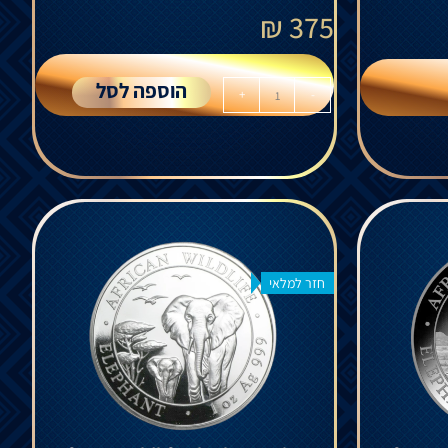
₪
375
הוספה לסל
+
-
חזר למלאי