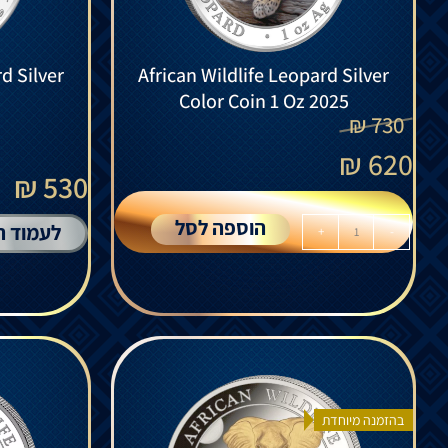
d Silver
African Wildlife Leopard Silver
Color Coin 1 Oz 2025
₪
730
₪
620
530 ₪
הוספה לסל
לעמוד ה
+
-
בהזמנה מיוחדת