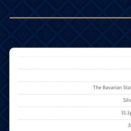
The Bavarian Sta
Sil
31.1
3