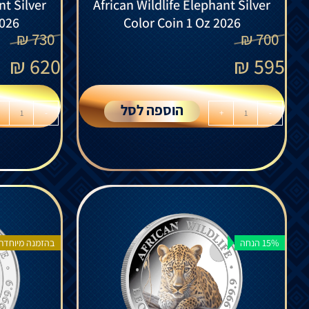
nt Silver
African Wildlife Elephant Silver
2026
Color Coin 1 Oz 2026
₪
730
₪
700
₪
620
₪
595
הוספה לסל
-
+
-
15% הנחה
בהזמנה מיוחדת