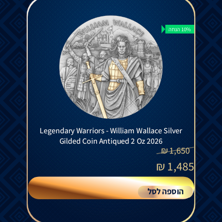
10% הנחה
Legendary Warriors - William Wallace Silver
Gilded Coin Antiqued 2 Oz 2026
₪
1,650
₪
1,485
הוספה לסל