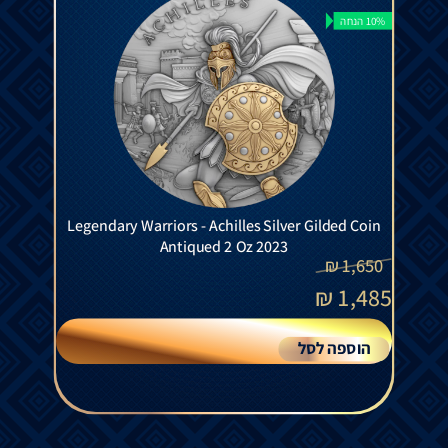
10% הנחה
Legendary Warriors - Achilles Silver Gilded Coin
Antiqued 2 Oz 2023
₪
1,650
₪
1,485
הוספה לסל