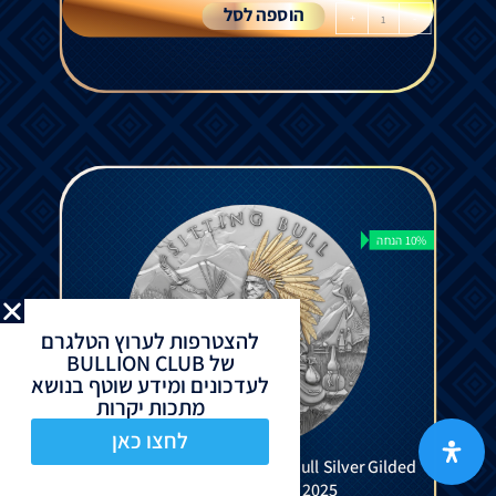
הוספה לסל
+
-
10% הנחה
להצטרפות לערוץ הטלגרם
של BULLION CLUB
לעדכונים ומידע שוטף בנושא
מתכות יקרות
לחצו כאן
Legendary Warriors - Sitting Bull Silver Gilded
Coin Antiqued 2 Oz 2025