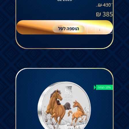
₪
430
₪
385
הוספה לסל
+
-
10% הנחה