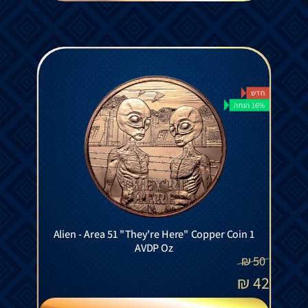
חדש
16% הנחה
Alien - Area 51 "They're Here" Copper Coin 1
AVDP Oz
₪
50
₪
42