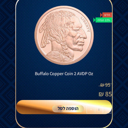
חדש
11% הנחה
Buffalo Copper Coin 2 AVDP Oz
₪
95
₪
85
הוספה לסל
+
-