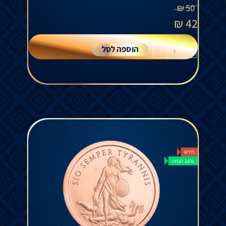
₪
50
₪
42
הוספה לסל
+
-
חדש
16% הנחה