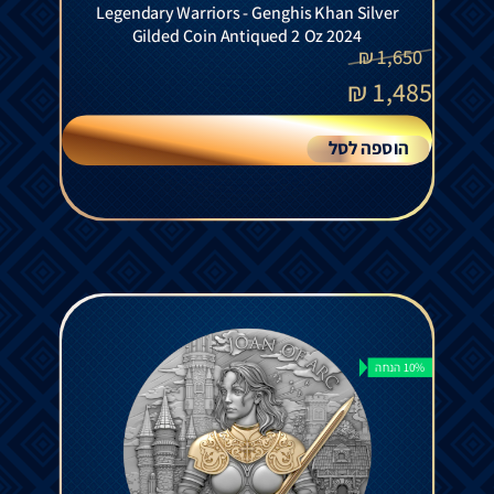
Legendary Warriors - Genghis Khan Silver
Gilded Coin Antiqued 2 Oz 2024
₪
1,650
₪
1,485
הוספה לסל
10% הנחה