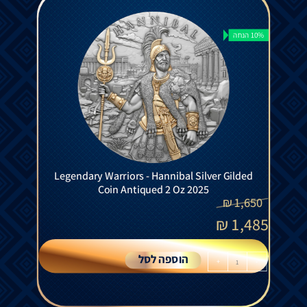
10% הנחה
Legendary Warriors - Hannibal Silver Gilded
Coin Antiqued 2 Oz 2025
₪
1,650
₪
1,485
הוספה לסל
+
-