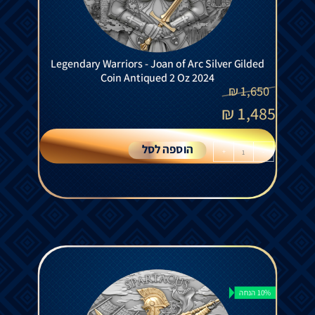
Legendary Warriors - Joan of Arc Silver Gilded
Coin Antiqued 2 Oz 2024
₪
1,650
₪
1,485
הוספה לסל
+
-
10% הנחה