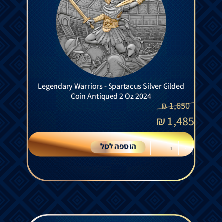
Legendary Warriors - Spartacus Silver Gilded
Coin Antiqued 2 Oz 2024
₪
1,650
₪
1,485
הוספה לסל
+
-