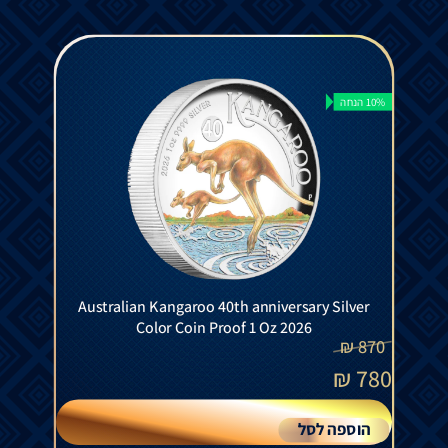
10% הנחה
Australian Kangaroo 40th anniversary Silver
Color Coin Proof 1 Oz 2026
₪
870
₪
780
הוספה לסל