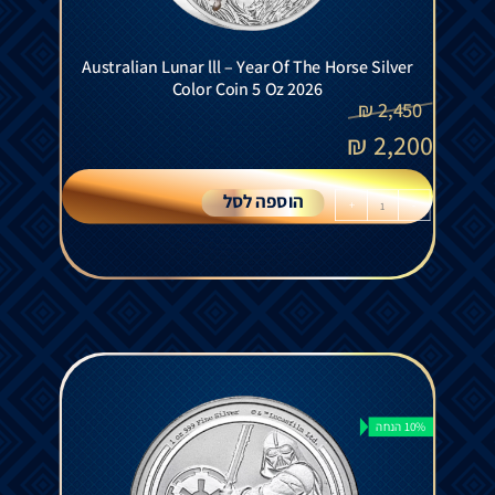
Australian Lunar lll – Year Of The Horse Silver
Color Coin 5 Oz 2026
₪
2,450
₪
2,200
הוספה לסל
+
-
10% הנחה