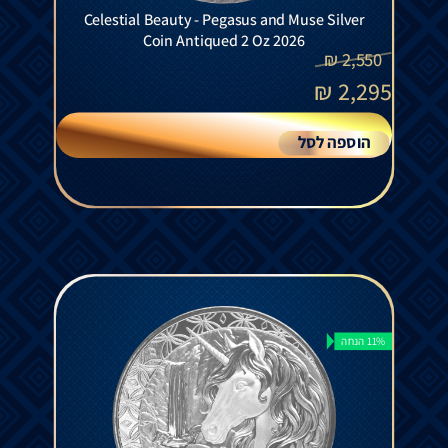
Celestial Beauty - Pegasus and Muse Silver
Coin Antiqued 2 Oz 2026
₪
2,550
₪
2,295
הוספה לסל
11% הנחה