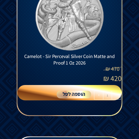
Camelot - Sir Perceval Silver Coin Matte and
Proof 1 Oz 2026
₪
470
₪
420
הוספה לסל
+
-