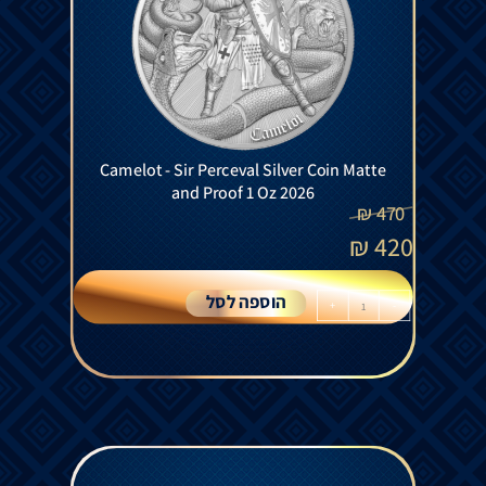
Camelot - Sir Perceval Silver Coin Matte
and Proof 1 Oz 2026
₪
470
₪
420
הוספה לסל
+
-