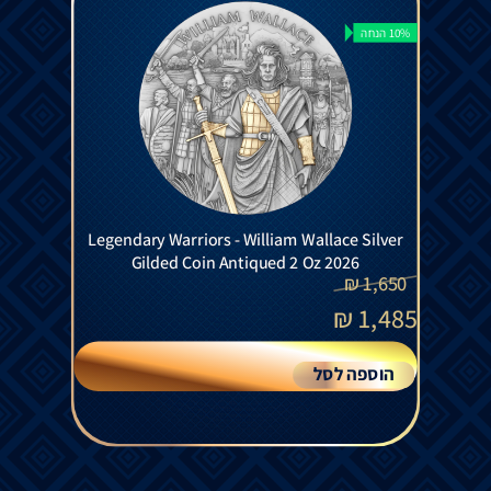
10% הנחה
Legendary Warriors - William Wallace Silver
Gilded Coin Antiqued 2 Oz 2026
₪
1,650
₪
1,485
הוספה לסל