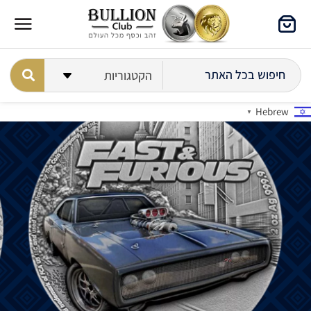
Hebrew
▼