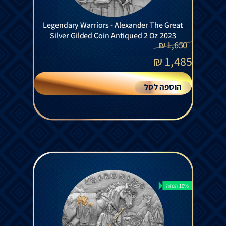
Legendary Warriors - Alexander The Great
Silver Gilded Coin Antiqued 2 Oz 2023
₪
1,650
₪
1,485
הוספה לסל
10% הנחה