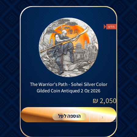
חדש
The Warrior's Path - Sohei Silver Color
Gilded Coin Antiqued 2 Oz 2026
₪
2,050
הוספה לסל
+
-