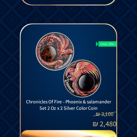
20% הנחה
Chronicles Of Fire - Phoenix & salamander
Set 2 Oz x 2 Silver Color Coin
₪
3,100
₪
2,480