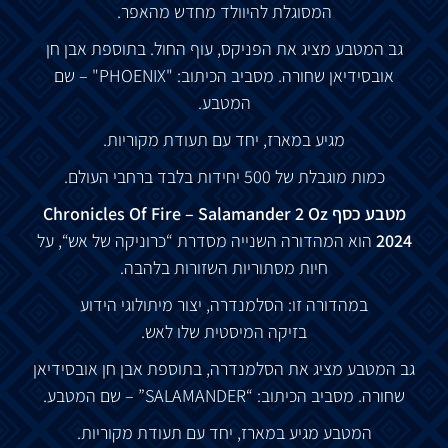
המסוגלת
להיוולד
מחדש
מהאפר
.
גב
המטבע
מציג
את
הפניקס
,
עוף
החול
.
בתוספת
אבן
חן
אובסידיאן
שחורה
.
מסביב
הכיתוב
: "PHOENIX" – שם
המטבע
.
מגיע
במארז
,
יחד
עם
תעודת
מקוריות
.
כמות
מוגבלת
של
500
יחידות
בלבד
ברחבי
העולם
.
מטבע
כסף
Chronicles Of Fire – Salamander 2 Oz
2024
הוא
המהדורה
השנייה
מסדרת
“
כרוניקה של
אש
“,
על
חיות
מסתוריות
השזורות
בלהבה
.
במהדורה
זו
:
הסלמנדרה
,
יצור
מיתולוגי
הידוע
בזיקה
המיסטית
שלו
לאש
.
גב
המטבע
מציג
את
הסלמנדרה
,
בתוספת
אבן
חן
אובסידיאן
שחורה
.
מסביב
הכיתוב
: “SALAMANDER” –
שם
המטבע
.
המטבע מגיע
במארז
,
יחד
עם
תעודת
מקוריות
.