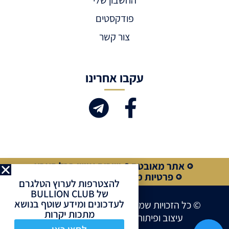
פודקסטים
צור קשר
עקבו אחרינו
אתר מאובטח
שירות אישי בכל הארץ
פרטיות מלאה
קנייה מאובטחת
להצטרפות לערוץ הטלגרם
של BULLION CLUB
לעדכונים ומידע שוטף בנושא
© כל הזכויות שמורות לחברת BULLION CLUB
מתכות יקרות
עיצוב ופיתוח אתרים ע”י
Site Market