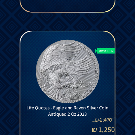
15% הנחה
Life Quotes - Eagle and Raven Silver Coin
Antiqued 2 Oz 2023
₪
1,470
₪
1,250