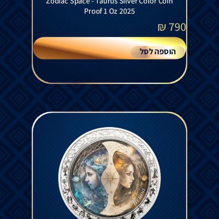
Zodiac Space - Taurus Silver Color Coin
Proof 1 Oz 2025
₪
790
הוספה לסל