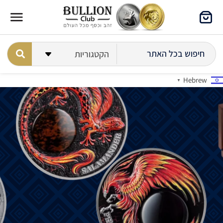
Hebrew
▼