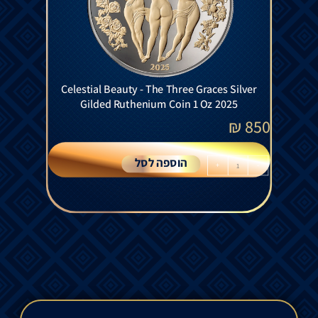
Celestial Beauty - The Three Graces Silver
Gilded Ruthenium Coin 1 Oz 2025
₪
850
הוספה לסל
+
-