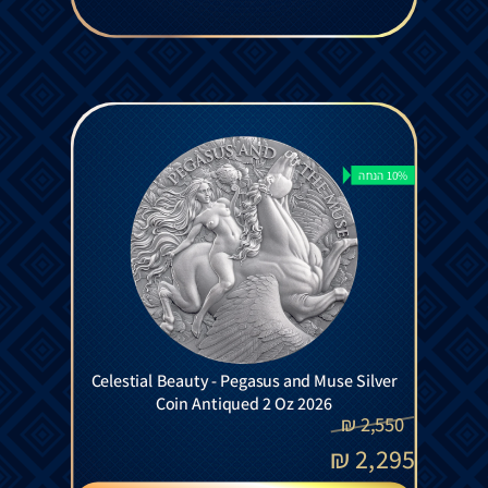
10% הנחה
Celestial Beauty - Pegasus and Muse Silver
Coin Antiqued 2 Oz 2026
₪
2,550
₪
2,295