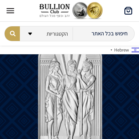
Hebrew
▼