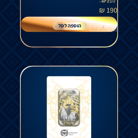
₪
210
₪
190
הוספה לסל
+
-