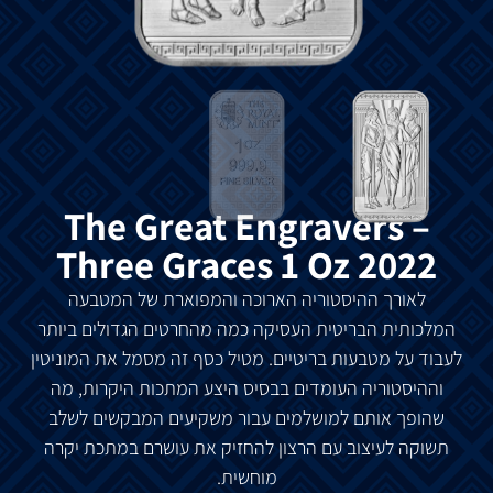
The Great Engravers –
Three Graces 1 Oz 2022
לאורך
ההיסטוריה
הארוכה
והמפוארת
של
המטבעה
המלכותית
הבריטית
העסיקה
כמה
מהחרטים
הגדולים
ביותר
לעבוד
על
מטבעות
בריטיים
.
מטיל כסף
זה
מסמל
את
המוניטין
וההיסטוריה
העומדים
בבסיס
היצע
המתכות
היקרות
,
מה
שהופך
אותם
למושלמים
עבור
משקיעים
המבקשים
לשלב
תשוקה
לעיצוב
עם
הרצון
להחזיק
את
עושרם
במתכת
יקרה
מוחשית
.