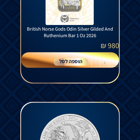
British Norse Gods Odin Silver Gilded And
Ruthenium Bar 1 Oz 2026
₪
980
הוספה לסל
+
-