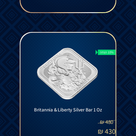
10% הנחה
Britannia & Liberty Silver Bar 1 Oz
₪
480
₪
430