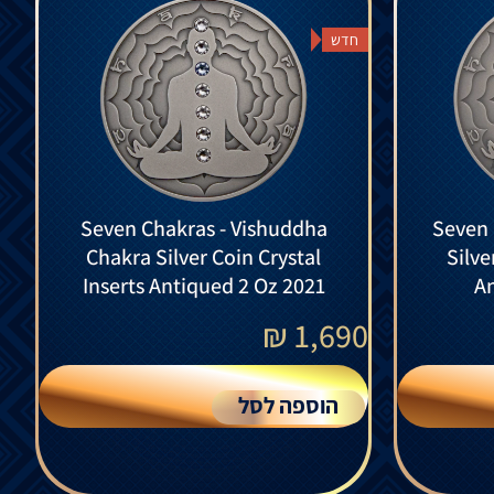
חדש
Seven Chakras - Vishuddha
Seven 
Chakra Silver Coin Crystal
Silve
Inserts Antiqued 2 Oz 2021
An
₪
1,690
הוספה לסל