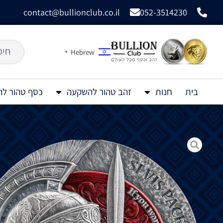
contact@bullionclub.co.il
052-3514230
Hebrew
▼
בית
חנות
זהב טהור להשקעה
כסף טהור ל