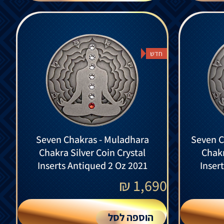
חדש
Seven Chakras - Muladhara
Seven C
Chakra Silver Coin Crystal
Chakr
Inserts Antiqued 2 Oz 2021
Inser
₪
1,690
הוספה לסל