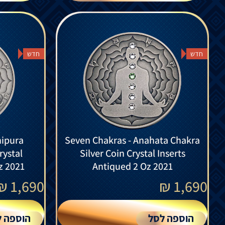
חדש
חדש
nipura
Seven Chakras - Anahata Chakra
rystal
Silver Coin Crystal Inserts
z 2021
Antiqued 2 Oz 2021
₪
1,690
₪
1,690
הוספה לסל
הוספה ל