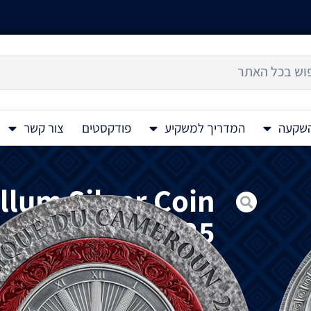
השקעה
המדריך למשקיע
פודקסטים
צור קשר
llum Silver Coin
2 Oz 2025
מטבע
כסף
בעל
תבליט
גבוה
Si Vis Pacem Para Bellum 2 Oz 2025
הלוטיניים
המפורסמים
ביותר
,
כדי
לשמור
על
ה
הכנה
בכל
נסיבות
.