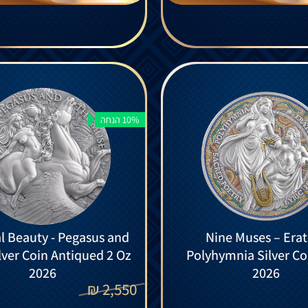
10% הנחה
al Beauty - Pegasus and
Nine Muses – Erat
lver Coin Antiqued 2 Oz
Polyhymnia Silver Co
2026
2026
₪
2,550