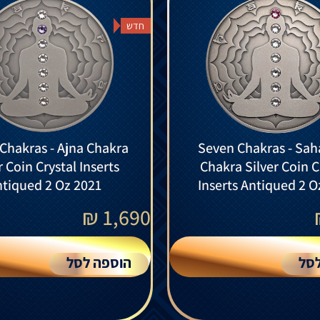
חדש
Chakras - Ajna Chakra
Seven Chakras - Sah
r Coin Crystal Inserts
Chakra Silver Coin C
tiqued 2 Oz 2021
Inserts Antiqued 2 O
₪
1,690
סל
הוספה לסל