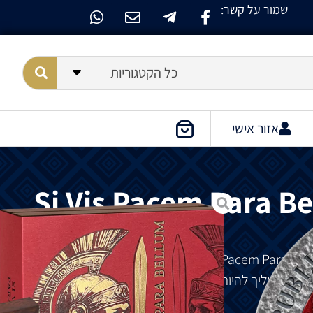
שמור על קשר:
כל הקטגוריות
אזור אישי
Si Vis Pacem Para Be
מייצג
את
אחד
הביטויים
שלום
,
עליך
להיות
מוכן
למלחמה
.
המסמל
חוזק
וחשיבות