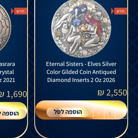
חדש
חדש
asrara
Eternal Sisters - Elves Silver
rystal
Color Gilded Coin Antiqued
z 2021
Diamond Inserts 2 Oz 2026
₪
2,550
₪
1,690
הוספה לסל
הוספה ל
+
-