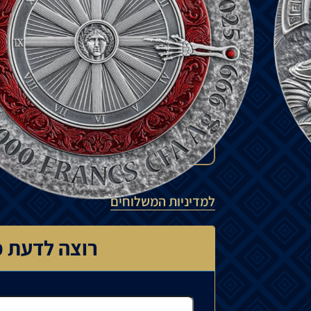
המטבע
מגיע
במארז
יחד
עם
תעודת
האותנטי
₪
1,650
להזמנה מיוחדת
המחיר עשוי להשתנות בהתאם לזמינות ה
יכול לנוע בין 15% ל-35%.
למדיניות המשלוחים
רוצה לדעת כ