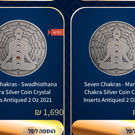
חדש
hakras - Swadhisthana
Seven Chakras - Ma
a Silver Coin Crystal
Chakra Silver Coin C
ts Antiqued 2 Oz 2021
Inserts Antiqued 2 O
₪
1,690
סל
הוספה לסל