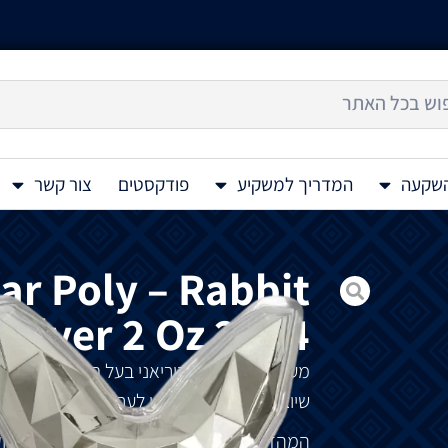
השקעה
המדריך למשקיע
פודקסטים
צור קשר
ar Poly – Rabbit
Silver 2 Oz 2024
מערם
כסף
דרום
קוריאני
בעל
תבליט
גבוה
Shield Stacker – Lunar Poly – Rabbit Mask 2 Oz 2024
שיוצר
במיוחד
כך
שניתן
לערום
מטילים
מרובי
המהדורה
הראשונה
בסדרת
Lunar Poly
ומו