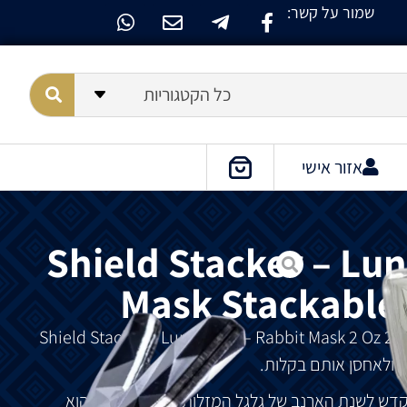
שמור על קשר:
כל הקטגוריות
אזור אישי
Shield Stacker – Lun
Mask Stackable 
ם
ולאחסן
אותם
בקלות
.
קדש
לשנת
הארנב
של
גלגל
המזלות
הסיני
.
הארנב
הוא