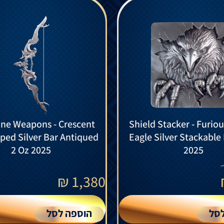
ine Weapons - Crescent
Shield Stacker - Furio
ed Silver Bar Antiqued
Eagle Silver Stackable
2 Oz 2025
2025
₪
1,380
סל
הוספה לסל