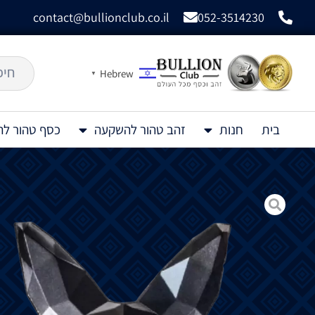
contact@bullionclub.co.il
052-3514230
Hebrew
▼
בית
חנות
זהב טהור להשקעה
כסף טהור ל