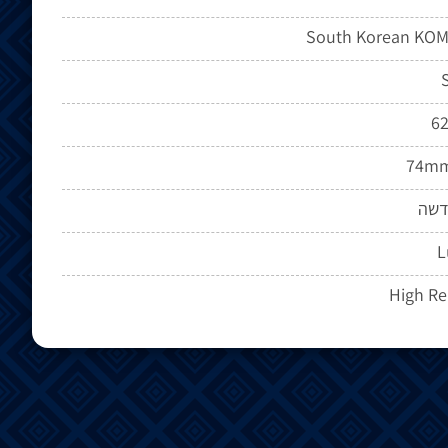
South Korean KOM
S
62
74mm
דשה
L
High Rel