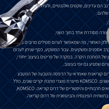
נב
הם
עדינים
,
שקטים
ואלגנטיים
,
ולעיתים
מזוהים
על
שלהם
.
.
צורה
מסודרת
אחד
בתוך
השני
.
חלק
האחורי
,
מה
שמאפשר
לערום
מטילים
מרובים
בבטחה
רב
אספנים
ומשקיעים
.
עבור
המשקיע
,
כסף
שניתן
לערום
של
המתכת
היקרה
.
במקרה
של
פריטים
בעיצוב
ייחודי
,
רום
שמציע
גם
יופי
בעיצוב
.
ום
קוריאנית
שאחראי
על
הדפסה
והטבעה
של
המטבע
שונים
. KOMSCO
מייצרת
מוצרי
מתכת
יקרים
שונים
,
כולל
אים
תרבותיים
והיסטוריים
של
דרום
קוריאה
. KOMSCO,
בתשתית
הפיננסית
והביטחונית
של
דרום
קוריאה
.