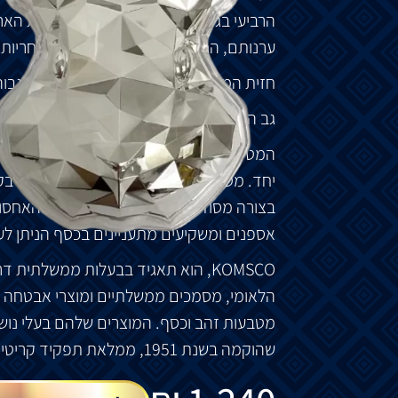
הרביעי
בגלגל
המזלות
,
אלו
שנולדו
בשנת
האר
ערנותם
,
החשיבה
המהירה
ותחושת
האחריות
חזית
המטיל
מציג
ראש
ארנב
בעל
תבליט
גבוה
גב
המטיל
מעוצב
כך
שחלקים
מרובים
יערמו
ב
המטיל
בעל
תבליט
גבוה
בצד
הקדמי
וקעור
ב
יחד
.
מטילי
כסף
הניתנים
לערום
פופולריים
בק
בצורה
מסודרת
יחדיו
מקל
על
הקנייה
והאחסון
אספנים
ומשקיעים
מתעניינים
בכסף
הניתן
לע
KOMSCO,
הוא
תאגיד
בבעלות
ממשלתית
דר
הלאומי
,
מסמכים
ממשלתיים
ומוצרי
אבטחה
מטבעות
זהב
וכסף
.
המוצרים
שלהם
בעלי
נוש
שהוקמה
בשנת
1951,
ממלאת
תפקיד
קריטי