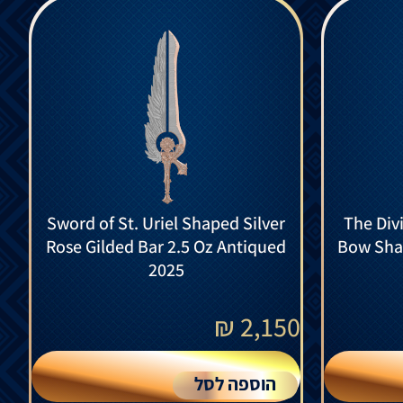
Sword of St. Uriel Shaped Silver
The Div
Rose Gilded Bar 2.5 Oz Antiqued
Bow Shap
2025
₪
2,150
הוספה לסל