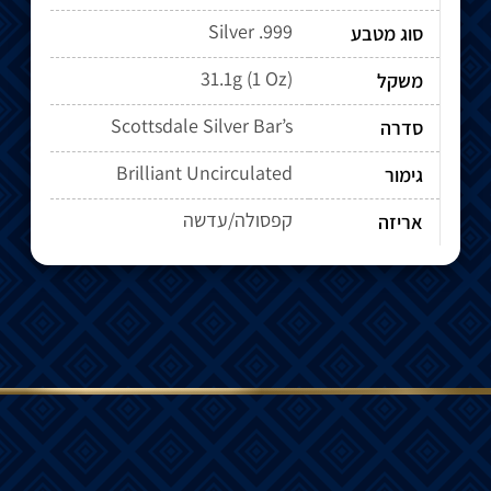
Silver .999
סוג מטבע
31.1g (1 Oz)
משקל
Scottsdale Silver Bar’s
סדרה
Brilliant Uncirculated
גימור
קפסולה/עדשה
אריזה