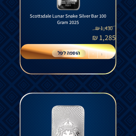
Scottsdale Lunar Snake Silver Bar 100
Gram 2025
₪
1,430
₪
1,285
הוספה לסל
+
-