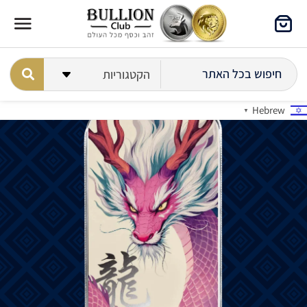
Hebrew
▼