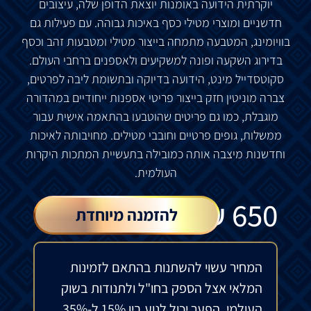
יוקרתית הידועה באומנות יוצאת הדופן שלה, עיצובים
חדשניים ומוצרי מטילי כסף באיכות גבוהה. עם פעילות גם
בוויומינג, המטבעה מתמחה בייצור מטילי ומטבעות זהב וכסף
בדירוג השקעה ופונה למשקיעים ולאספנים ברחבי העולם.
סקוטסדייל מינט, הידועה בדיוקה ובתשומת ליבה לפרטים,
צברה מוניטין חזק בייצור פריטי אספנות ייחודיים במהדורה
מוגבלת, כמו גם פריטים שהוטבעו בהתאמה אישית עבור
ממשלות, גופים פרטיים וחובבי מטילים. מחויבותה לאיכות
וחדשנות מיצבה אותה כמובילה בתעשיית המתכות היקרות
העולמית.
₪
650
להזמנה מיוחדת
המחיר עשוי להשתנות בהתאם לזמינות
המלאי אצל הספק בחו"ל ולתנודות בשוק
העולמי. הפער יכול לנוע בין 15% ל-35%.