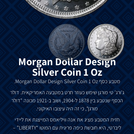
Morgan Dollar Design
Silver Coin 1 Oz
מטבע
כסף
Morgan Dollar Design Silver Coin 1 Oz.
ג
'
ורג
'
טי
מורגן
שימש
כעוזר
חרט
במטבעה
האמריקאית
.
דולר
הכסף
שנטבע
בין
1878
ל
-1904,
ושוב
ב
-1921
מכונה
"
דולר
מורגן
",
כי
זה
היה
עיצובו
האיקוני
.
חזית
המטבע
מציג
את
אנה
וויליאמס
המייצגת
את
ליידי
ליברטי
,
היא
חובשת
כיפה
פריגית
עם
המוטו
“LIBERTY” –