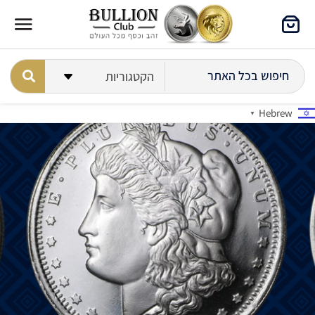
Hebrew
▼