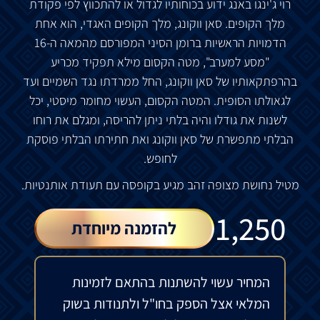
רוי ג'ינגו באנג ידוע בכוחותיו לגדול או להתכווץ לפי פקודת
מלך הקופים. סאן ווקונג, מלך הקופים האגדי, הוא אחת
הדמויות הראשיות ברומן הסיני המפורסם מהמאה ה-16
"מסע למערב", מטה הקסום מילא תפקיד מכריע
בהרפתקאותיו של סאן ווקונג, החל ממרדתו נגד השמיים ועד
לגאולתו הסופית. המטה הקסום, העשוי מחומר מיסטי, יכל
לשנות את גודלו והיה בלתי ניתן להריסה, ומגלם את רוחו
הבלתי מתפשרת של סאן ווקונג ואת חתירתו הבלתי פוסקת
לחופש.
מטיל נחושת מצופה זהב מגיע בקופסה עם תעודת אותנטיות.
₪
1,250
להזמנה מיוחדת
המחיר עשוי להשתנות בהתאם לזמינות
המלאי אצל הספק בחו"ל ולתנודות בשוק