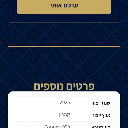
פרטים נוספים
2025
שנת ייצור
קמרון
ארץ ייצור
Copper .999
סוג מטבע