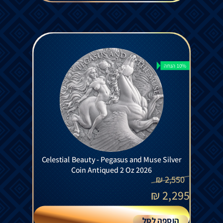
10% הנחה
Celestial Beauty - Pegasus and Muse Silver
Coin Antiqued 2 Oz 2026
₪
2,550
₪
2,295
הוספה לסל