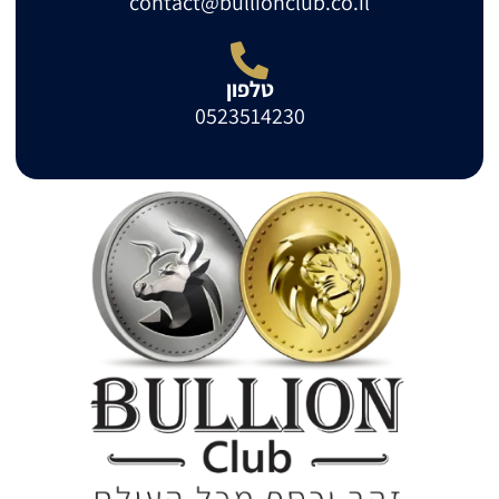
contact@bullionclub.co.il
טלפון
0523514230