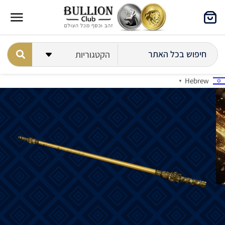
Hebrew
▼